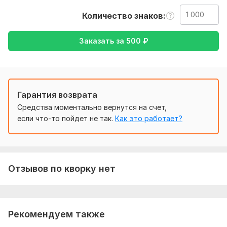
Соответствие качества и цены
Количество знаков
Нужно для заказа:
Чтобы выполнить ваш заказ, мне потребуется от вас
Заказать за
500
₽
текст ( желательно в формате документа ), а так же
желаемый перевод ( с русского на английский или
наоборот ).
Тематика:
Образование и наука,
Отдых и развлечения,
Гарантия возврата
Семья, дети,
Туризм и путешествия,
Другое
Средства моментально вернутся на счет,
если что-то пойдет не так.
Как это работает?
Язык перевода:
с Русского на Английский
с Английского на Русский
Объем услуги в кворке:
1 000 знаков
Отзывов по кворку нет
Рекомендуем также