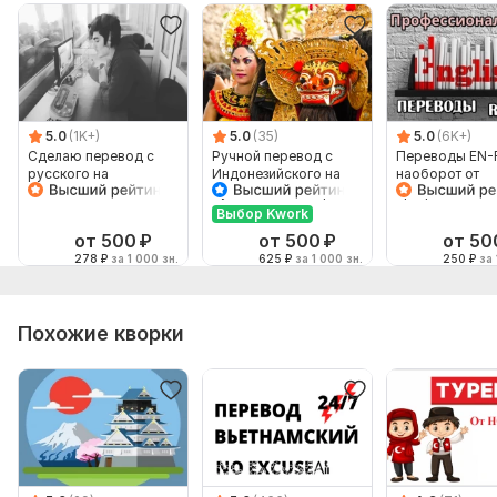
5.0
(1K+)
5.0
(35)
5.0
(6K+)
Сделаю перевод с
Ручной перевод с
Переводы EN-
русского на
Индонезийского на
наоборот от
английский и
Русский и наоборот
профессионал
наоборот
Выбор Kwork
от 500
₽
от 500
₽
от 50
278
₽
за 1 000 зн.
625
₽
за 1 000 зн.
250
₽
за 
Похожие кворки