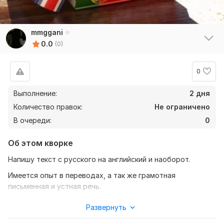
mmggani
0.0
(0)
0
Выполнение:
2 дня
Количество правок:
Не ограничено
В очереди:
0
Об этом кворке
Напишу текст с русского на английский и наоборот.
Имеется опыт в переводах, а так же грамотная
письменная и устная речь.
Учусь в университете на иностранных языках.
Развернуть
Оперативно приступлю к работе.