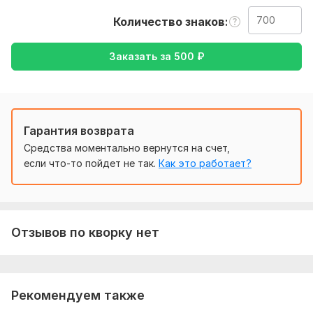
также уточнение моей работы, перевод с английского на
русский , либо жёсткий русского на английский
Количество знаков
Тематика:
Авто и мото,
Семья, дети,
Спорт,
Финансы,
Заказать за
500
₽
банки,
Другое
Язык перевода:
с Английского на Русский
с Русского на Английский
Гарантия возврата
Объем услуги в кворке:
700 знаков
Средства моментально вернутся на счет,
если что-то пойдет не так.
Как это работает?
Отзывов по кворку нет
Рекомендуем также