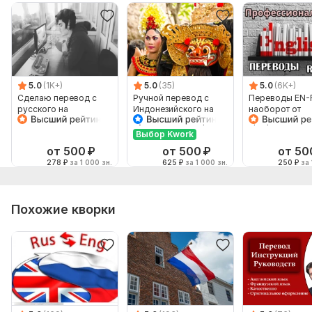
5.0
(1K+)
5.0
(35)
5.0
(6K+)
Сделаю перевод с
Ручной перевод с
Переводы EN-
русского на
Индонезийского на
наоборот от
английский и
Русский и наоборот
профессионал
наоборот
Выбор Kwork
от 500
₽
от 500
₽
от 50
278
₽
за 1 000 зн.
625
₽
за 1 000 зн.
250
₽
за 
Похожие кворки