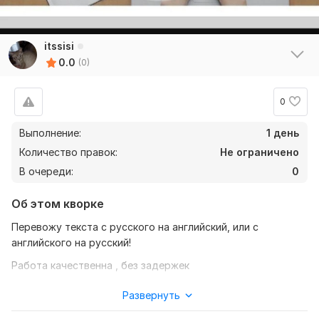
itssisi
0.0
(0)
0
Выполнение:
1 день
Количество правок:
Не ограничено
В очереди:
0
Об этом кворке
Перевожу текста с русского на английский, или с
английского на русский!
Работа качественна , без задержек
Нужно для заказа:
Развернуть
Ожидаю от вас текст , желательно в формате документа,