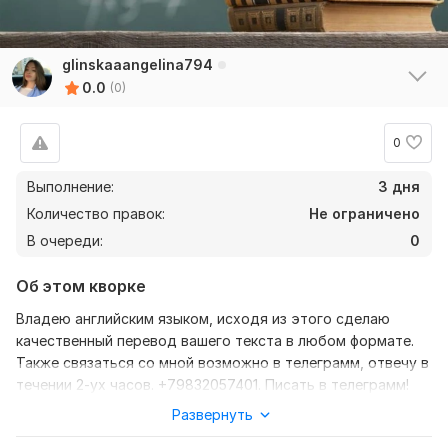
glinskaaangelina794
0.0
(0)
0
Выполнение:
3 дня
Количество правок:
Не ограничено
В очереди:
0
Об этом кворке
Владею английским языком, исходя из этого сделаю
качественный перевод вашего текста в любом формате.
Также связаться со мной возможно в телеграмм, отвечу в
течении 2-ух часов. +79832057401. Писать в телеграмм!
Развернуть
Нужно для заказа:
Ожидаю от вас текст, желательно в формате документа,