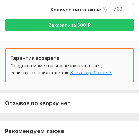
также уточнение моей работы-перевод с русского на
Количество знаков
английский, либо же с английского на русский.
Тематика:
Красота и мода,
Культура и искусство,
Заказать за
500
₽
Медицина и здоровье,
Семья, дети,
Хобби и увлечения
Язык перевода:
с Русского на Английский
с Английского на Русский
Гарантия возврата
Объем услуги в кворке:
700 знаков
Средства моментально вернутся на счет,
если что-то пойдет не так.
Как это работает?
Отзывов по кворку нет
Рекомендуем также