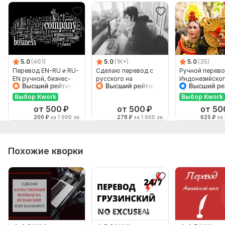
5.0
(461)
5.0
(1K+)
5.0
(35)
Перевод EN-RU и RU-
Сделаю перевод с
Ручной перево
EN ручной, бизнес-
русского на
Индонезийског
английский
английский и
Русский и нао
наоборот
Выбор Kwork
Выбор Kwork
от 500
₽
от 500
₽
от 50
200
₽
за 1 000 зн.
278
₽
за 1 000 зн.
625
₽
за 
Похожие кворки