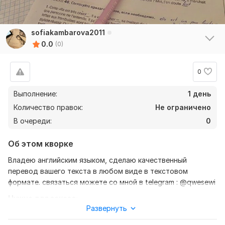
sofiakambarova2011
0.0
(0)
0
Выполнение:
1 день
Количество правок:
Не ограничено
В очереди:
0
Об этом кворке
Владею английским языком, сделаю качественный
перевод вашего текста в любом виде в текстовом
формате. связаться можете со мной в telegram : @qwesewi
Нужно для заказа:
Развернуть
Ожидаю от вас текст, желательно в формате документа.
также уточнение моей работы, перевод с английского на