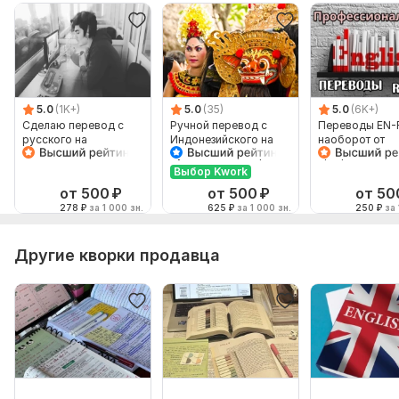
5.0
(1K+)
5.0
(35)
5.0
(6K+)
Сделаю перевод с
Ручной перевод с
Переводы EN-
русского на
Индонезийского на
наоборот от
английский и
Русский и наоборот
профессионал
наоборот
Выбор Kwork
от 500
₽
от 500
₽
от 50
278
₽
за 1 000 зн.
625
₽
за 1 000 зн.
250
₽
за 
Другие кворки продавца