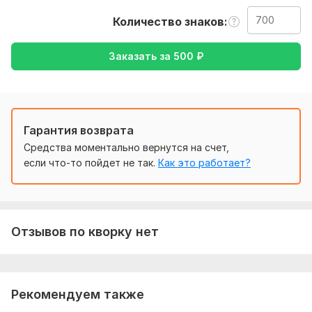
русский или наоборот!
Количество знаков
Тематика:
Интернет и технологии,
Культура и искусство,
Образование и наука,
Финансы, банки,
Другое
Заказать за
500
₽
Язык перевода:
с Английского на Русский
с Русского на Английский
Гарантия возврата
Объем услуги в кворке:
700 знаков
Средства моментально вернутся на счет,
если что-то пойдет не так.
Как это работает?
Отзывов по кворку нет
Рекомендуем также