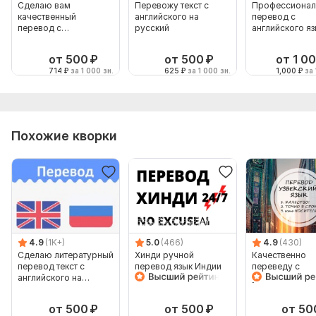
Сделаю вам
Перевожу текст с
Профессионал
качественный
английского на
перевод с
перевод с
русский
английского яз
английского языка на
русский
русский
от 500
₽
от 500
₽
от 1 0
714
₽
за 1 000 зн.
625
₽
за 1 000 зн.
1,000
₽
за 
Похожие кворки
4.9
(1K+)
5.0
(466)
4.9
(430)
Сделаю литературный
Хинди ручной
Качественно
перевод текст с
перевод язык Индии
переведу с
английского на
Индийский
узбекского и н
русский 4000 знаков
узбекский
от 500
₽
от 500
₽
от 50