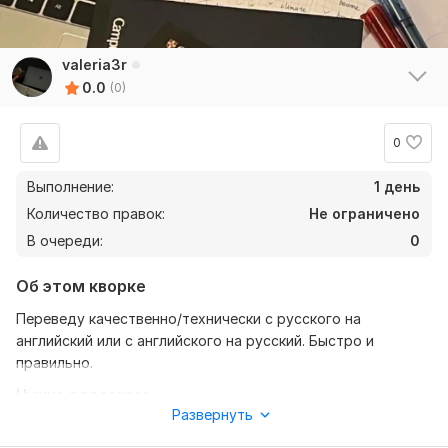
valeria3r
0.0
(0)
0
Выполнение:
1 день
Количество правок:
Не ограничено
В очереди:
0
Об этом кворке
Переведу качественно/технически с русского на
английский или с английского на русский. Быстро и
правильно.
Нужно для заказа:
Развернуть
От вас жду текст, желательно в формате файла. И
уточнение моей работы с русского на английский или с