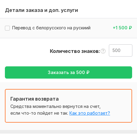
английского на русский.
Детали заказа и доп. услуги
Тематика:
Авто и мото,
Образование и наука,
Работа,
карьера,
Семья, дети,
Товары и услуги
Перевод с белорусского на рускиий
+1 500
₽
Язык перевода:
с Русского на Английский
с Английского на Русский
Количество знаков
Объем услуги в кворке:
500 знаков
Заказать за
500
₽
Гарантия возврата
Средства моментально вернутся на счет,
если что-то пойдет не так.
Как это работает?