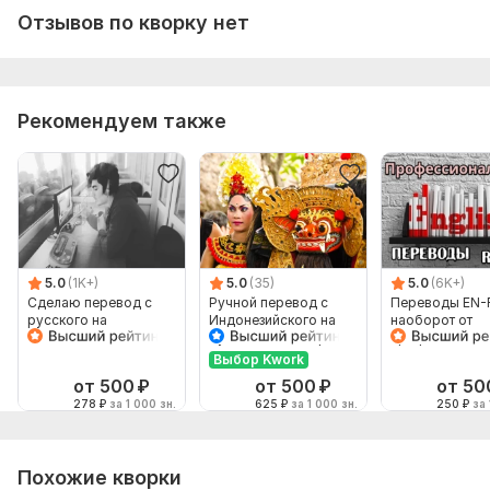
Отзывов по кворку нет
Рекомендуем также
5.0
(1K+)
5.0
(35)
5.0
(6K+)
Сделаю перевод с
Ручной перевод с
Переводы EN-
русского на
Индонезийского на
наоборот от
английский и
Русский и наоборот
профессионал
наоборот
Выбор Kwork
от 500
₽
от 500
₽
от 50
278
₽
за 1 000 зн.
625
₽
за 1 000 зн.
250
₽
за 
Похожие кворки