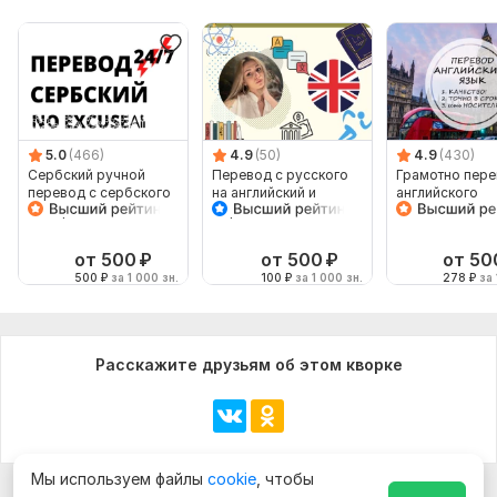
5.0
(466)
4.9
(50)
4.9
(430)
Сербский ручной
Перевод с русского
Грамотно пере
перевод с сербского
на английский и
английского
на сербский
обратно
от 500
₽
от 500
₽
от 50
500
₽
за 1 000 зн.
100
₽
за 1 000 зн.
278
₽
за 
Расскажите друзьям об этом кворке
Мы используем файлы
cookie
, чтобы