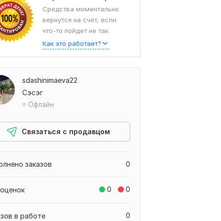
Средства моментально
вернутся на счет, если
что-то пойдет не так
Как это работает?
sdashinimaeva22
Сэсэг
Офлайн
Связаться с продавцом
олнено заказов
0
0
0
 оценок
0
азов в работе