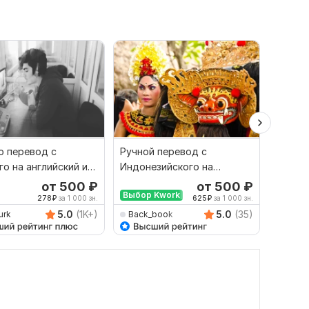
 перевод с
Ручной перевод с
Перев
го на английский и
Индонезийского на
наобо
рот
Русский и наоборот
профе
от 500
₽
от 500
₽
Выбор Kwork
278
₽
за 1 000 зн.
625
₽
за 1 000 зн.
5.0
(1K+)
5.0
(35)
urk
Back_book
DroBit