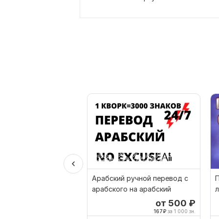
Арабский ручной перевод с
П
арабского на арабский
л
р
от 500
₽
167
₽
за 1 000 зн.