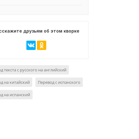
сскажите друзьям об этом кворке
д текста с русского на английский
д на китайский
Перевод с испанского
д на испанский