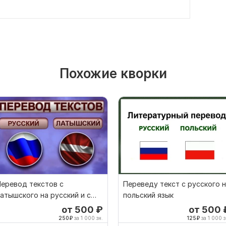
Похожие кворки
еревод текстов с
Переведу текст с русского 
атышского на русский и с
польский язык
усского на латышский
от 500
₽
от 500
250
₽
за 1 000 зн.
125
₽
за 1 000 з