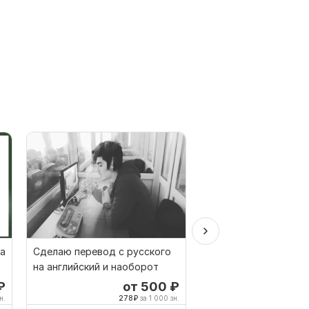
на
Сделаю перевод с русского
Нидерландский ручн
на английский и наоборот
перевод с Нидерлан
на Русский
₽
от 500
₽
о
н.
278
₽
за 1 000 зн.
500