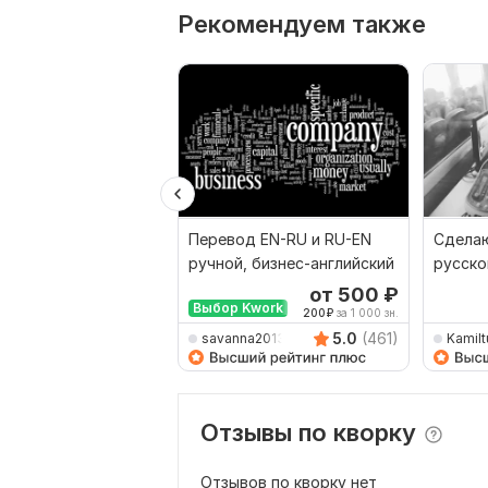
Рекомендуем также
Перевод EN-RU и RU-EN
Сделаю
ручной, бизнес-английский
русско
наобо
от 500
₽
Выбор Kwork
200
₽
за 1 000 зн.
5.0
(461)
savanna2013
Kamilt
Отзывы по кворку
Отзывов по кворку нет