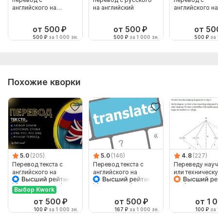
английского на
на английский
английского на
русский и наоборот
русский
от 500
₽
от 500
₽
от 50
500
₽
за 1 000 зн.
500
₽
за 1 000 зн.
500
₽
за 
Похожие кворки
5.0
(205)
5.0
(146)
4.8
(227)
Перевод текста с
Перевод текста с
Переведу нау
английского на
английского на
или техническ
русский и наоборот
русский и обратно
документацию
русского на
Выбор Kwork
английский
от 500
₽
от 500
₽
от 1 
100
₽
за 1 000 зн.
167
₽
за 1 000 зн.
100
₽
за 