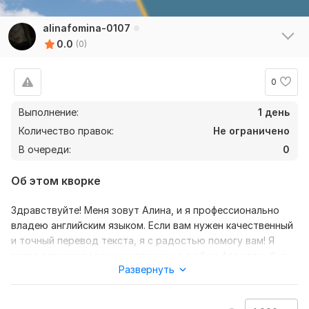
alinafomina-0107
0.0
(0)
0
Выполнение:
1 день
Количество правок:
Не ограничено
В очереди:
0
Об этом кворке
Здравствуйте! Меня зовут Алина, и я профессионально
владею английским языком. Если вам нужен качественный
и точный перевод текста, я с радостью помогу вам! Я
готов перевести ваши материалы в любом формате, будь
Развернуть
то статьи, документы, деловая переписка,
художественные произведения или любой другой тип
текста.