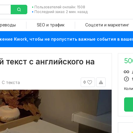
Пользователей онлайн: 1508
Последний заказ: 2 мин. назад
ереводы
SEO и трафик
Соцсети и маркетинг
ение Kwork, чтобы не пропустить важные события в ваше
50
 текст с английского на
С текста
0
Кол