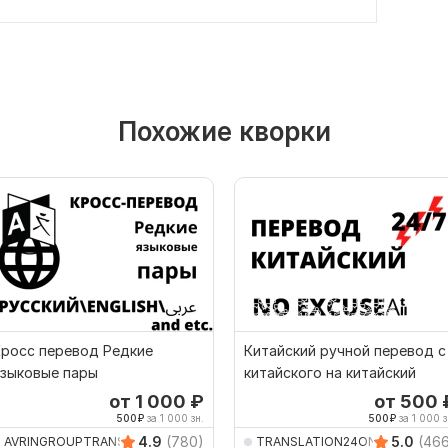
Похожие кворки
Кросс перевод Редкие
Китайский ручной перевод с
языковые пары
китайского на китайский
от 1 000
₽
от 500
500
₽
за 1 000 зн.
500
₽
за 1 000 з
4.9
(780)
5.0
(46
AVRINGROUPTRANSLATIO
TRANSLATION24ON7