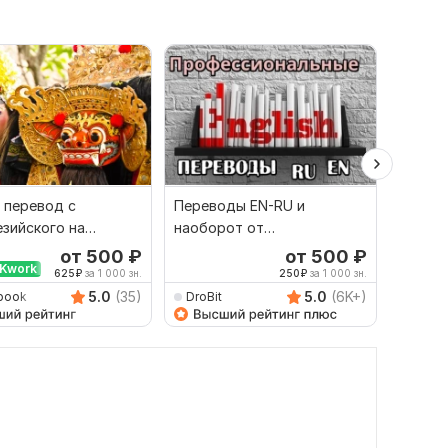
 перевод с
Переводы EN-RU и
Сдела
зийского на
наоборот от
перево
й и наоборот
профессионала
англий
от 500
₽
от 500
₽
Kwork
Выбор
625
₽
за 1 000 зн.
250
₽
за 1 000 зн.
5.0
(35)
5.0
(6K+)
book
DroBit
Dimitr