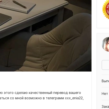
Вып
из этого сделаю качественный перевод вашего
Нет
аться со мной возможно в телеграмм xxx_enia22,
Зак