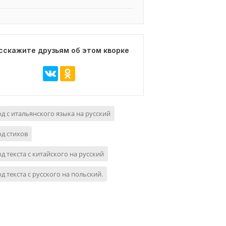
сскажите друзьям об этом кворке
д с итальянского языка на русский
д стихов
д текста с китайского на русский
д текста с русского на польский.