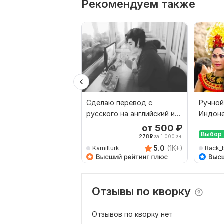
Рекомендуем также
Сделаю перевод с
Ручной
русского на английский и
Индоне
наоборот
Русски
от 500
₽
Выбор 
278
₽
за 1 000 зн.
5.0
(1K+)
Kamilturk
Back_
Отзывы по кворку
Отзывов по кворку нет