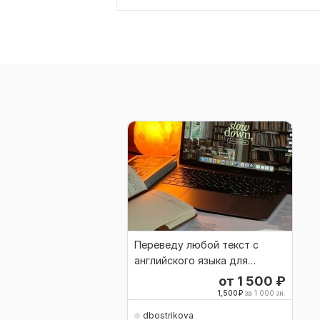
Переведу любой текст с
английского языка для
различных целей
от 1 500
₽
1,500
₽
за 1 000 зн.
dbostrikova