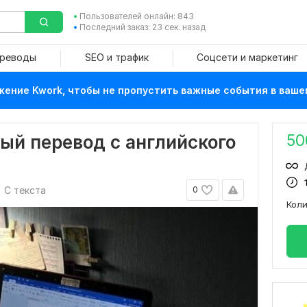
Пользователей онлайн: 843
Последний заказ: 23 сек. назад
ереводы
SEO и трафик
Соцсети и маркетинг
ение Kwork, чтобы не пропустить важные события в ваше
50
ый перевод с английского
С текста
0
Кол