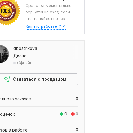
Средства моментально
вернутся на счет, если
что-то пойдет не так
Как это работает?
dbostrikova
Диана
Офлайн
Связаться с продавцом
олнено заказов
0
0
0
 оценок
0
азов в работе