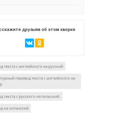
сскажите друзьям об этом кворке
д текста с английского на русский
турный перевод текста с английского на
й
д текста с русского на польский.
д на испанский