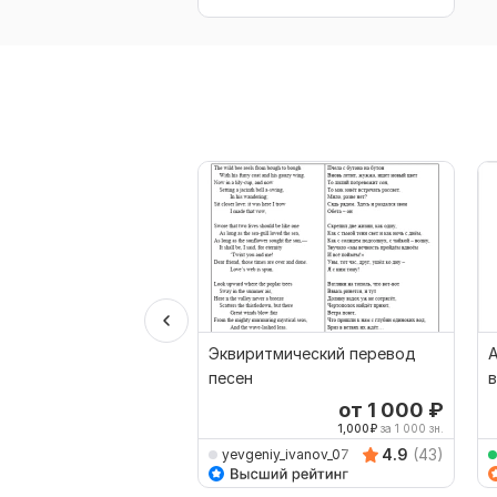
Эквиритмический перевод
А
песен
от 1 000
₽
1,000
₽
за 1 000 зн.
4.9
(43)
yevgeniy_ivanov_07