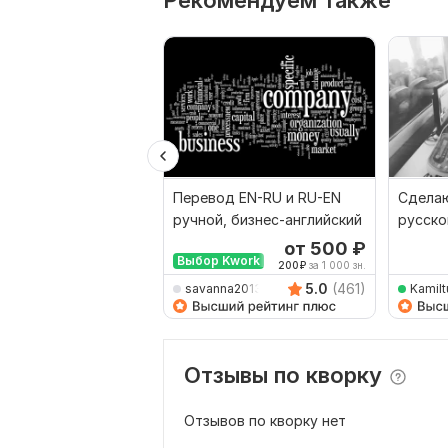
Рекомендуем также
Перевод EN-RU и RU-EN
Сделаю
ручной, бизнес-английский
русско
наобо
от 500
₽
Выбор Kwork
200
₽
за 1 000 зн.
5.0
(461)
savanna2013
Kamilt
Отзывы по кворку
Отзывов по кворку нет