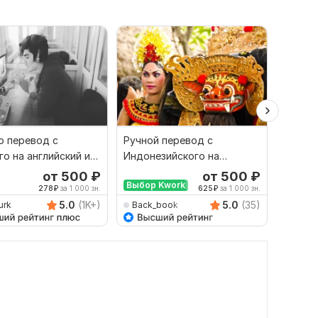
 перевод с
Ручной перевод с
Финан
го на английский и
Индонезийского на
перево
рот
Русский и наоборот
русски
от 500
₽
от 500
₽
Выбор Kwork
278
₽
за 1 000 зн.
625
₽
за 1 000 зн.
5.0
(1K+)
5.0
(35)
urk
Back_book
savan