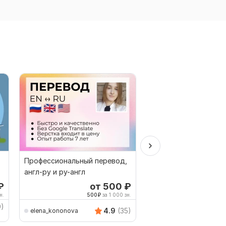
Профессиональный перевод,
Перевод Русско-кит
англ-ру и ру-англ
Китайско-русский, с
английского на кита
₽
от 500
₽
о
н.
500
₽
за 1 000 зн.
500
9)
AVRINGROUPTRANSLA
4.9
(35)
elena_kononova