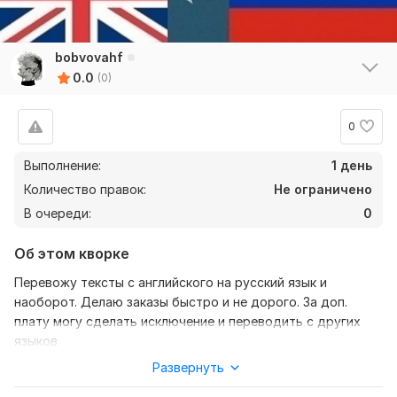
bobvovahf
0.0
(0)
0
Выполнение:
1 день
Количество правок:
Не ограничено
В очереди:
0
Об этом кворке
Перевожу тексты с английского на русский язык и
наоборот. Делаю заказы быстро и не дорого. За доп.
плату могу сделать исключение и переводить с других
языков
Развернуть
Нужно для заказа:
Чтобы выполнить ваш заказ потребуется мне от вас