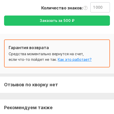
задание. Опишите что хотите получить, какие у вас
Количество знаков
пожелания. Пришлите файли если они нужны для
выполнения заказа
Заказать за
500
₽
Тематика:
Интернет и технологии
Язык перевода:
с Русского на Английский
с Английского на Русский
Гарантия возврата
Объем услуги в кворке:
1 000 знаков
Средства моментально вернутся на счет,
если что-то пойдет не так.
Как это работает?
Отзывов по кворку нет
Рекомендуем также