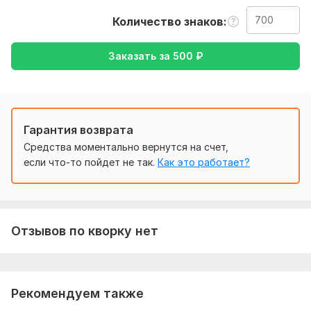
русский, либо же с русского на английский.
Количество знаков
Тематика:
Красота и мода,
Кулинария,
Отдых и
развлечения,
Семья, дети,
Хобби и увлечения
Заказать за
500
₽
Язык перевода:
с Английского на Русский
с Русского на Английский
Гарантия возврата
Объем услуги в кворке:
700 знаков
Средства моментально вернутся на счет,
если что-то пойдет не так.
Как это работает?
Отзывов по кворку нет
Рекомендуем также