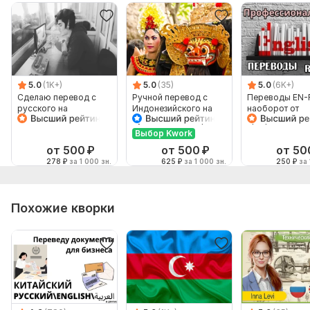
5.0
(1K+)
5.0
(35)
5.0
(6K+)
Сделаю перевод с
Ручной перевод с
Переводы EN-
русского на
Индонезийского на
наоборот от
английский и
Русский и наоборот
профессионал
наоборот
Выбор Kwork
от 500
₽
от 500
₽
от 50
278
₽
за 1 000 зн.
625
₽
за 1 000 зн.
250
₽
за 
Похожие кворки