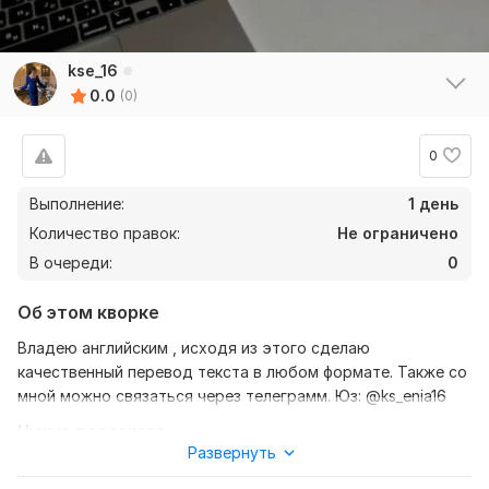
kse_16
0.0
(0)
0
Выполнение:
1 день
Количество правок:
Не ограничено
В очереди:
0
Об этом кворке
Владею английским , исходя из этого сделаю
качественный перевод текста в любом формате. Также со
мной можно связаться через телеграмм. Юз: @ks_enia16
Нужно для заказа:
Развернуть
Ожидаю от вас текст, желательно в формате документа,
также уточнение моей работы-перевод с английского на