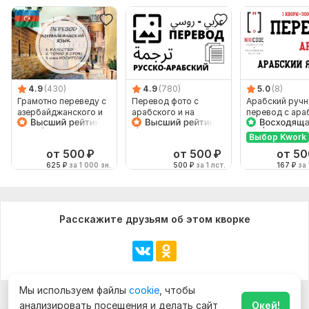
4.9
(430)
4.9
(780)
5.0
(8)
Грамотно переведу с
Перевод фото с
Арабский ручн
азербайджанского и
арабского и на
перевод с ара
на азербайджанский
арабский
на арабский A
Мед Тех Доку
Выбор Kwork
от 500
₽
от 500
₽
от 50
625
₽
за 1 000 зн.
500
₽
за 1 лст.
167
₽
за 
Расскажите друзьям об этом кворке
Мы используем файлы
cookie
, чтобы
анализировать посещения и делать сайт
Окей!