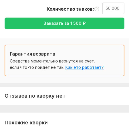
Нужно для заказа:
Количество знаков
Чтобы выполнить ваш заказ, мне потребуется от вас
задание. Опишите, что именно вы хотите получить, какие у
Заказать за
1 500
₽
вас предпочтения. Пришлите нужные файлы и доступы,
если они нужны для выполнения заказа
Тематика:
Авто и мото,
Медицина и здоровье,
Недвижимость,
Образование и наука,
Работа, карьера
Гарантия возврата
Язык перевода:
Средства моментально вернутся на счет,
с Русского на Немецкий
если что-то пойдет не так.
Как это работает?
с Немецкого на Русский
Объем услуги в кворке:
50 000 знаков
Отзывов по кворку нет
Похожие кворки