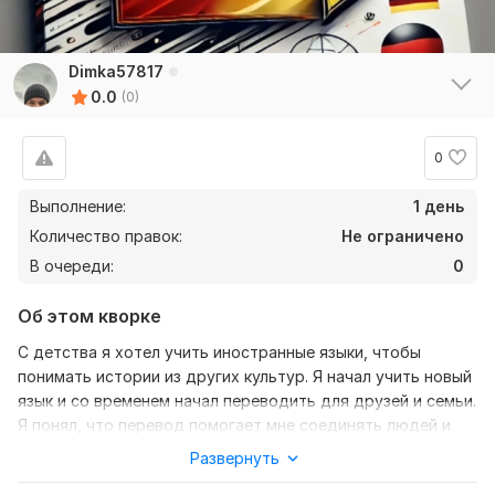
Dimka57817
0.0
(0)
0
Выполнение:
1 день
Количество правок:
Не ограничено
В очереди:
0
Об этом кворке
С детства я хотел учить иностранные языки, чтобы
понимать истории из других культур. Я начал учить новый
язык и со временем начал переводить для друзей и семьи.
Я понял, что перевод помогает мне соединять людей и
культуры. Так я стал переводчиком, и каждое
Развернуть
переведенное слово приближало меня к моей мечте.