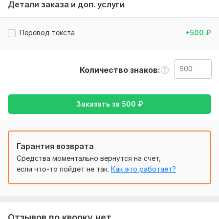
Тематика:
Красота и мода,
Кулинария,
Медицина и
Детали заказа и доп. услуги
здоровье,
Спорт,
Хобби и увлечения
Язык перевода:
Перевод текста
+500
₽
с Английского на Русский
с Русского на Английский
Количество знаков
Объем услуги в кворке:
500 знаков
Заказать за
500
₽
Гарантия возврата
Средства моментально вернутся на счет,
если что-то пойдет не так.
Как это работает?
Отзывов по кворку нет