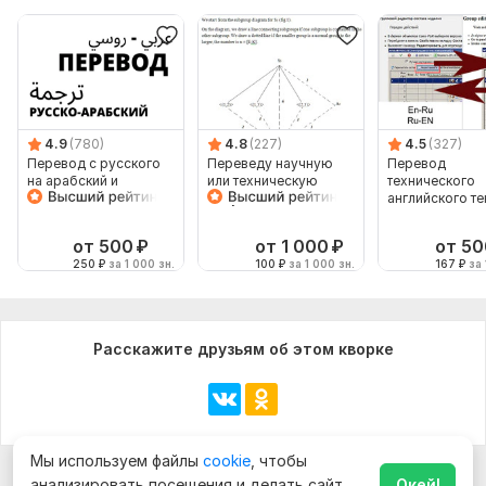
4.9
(780)
4.8
(227)
4.5
(327)
Перевод с русского
Переведу научную
Перевод
на арабский и
или техническую
технического
диалекты arabic
документацию с
английского те
русского на
английский
от 500
₽
от 1 000
₽
от 50
250
₽
за 1 000 зн.
100
₽
за 1 000 зн.
167
₽
за 
Расскажите друзьям об этом кворке
Мы используем файлы
cookie
, чтобы
анализировать посещения и делать сайт
Окей!