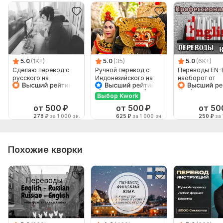
5.0
(1K+)
5.0
(35)
5.0
(6K+)
Сделаю перевод с
Ручной перевод с
Переводы EN-
русского на
Индонезийского на
наоборот от
английский и
Русский и наоборот
профессионал
наоборот
Выбор Kwork
от 500
₽
от 500
₽
от 50
278
₽
за 1 000 зн.
625
₽
за 1 000 зн.
250
₽
за 
Похожие кворки