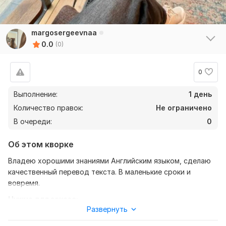
margosergeevnaa
0.0
(0)
0
Выполнение:
1 день
Количество правок:
Не ограничено
В очереди:
0
Об этом кворке
Владею хорошими знаниями Английским языком, сделаю
качественный перевод текста. В маленькие сроки и
вовремя.
Нужно для заказа:
Развернуть
Ожидаю от вас текст, желательно в формате документа,
так же уточнение моей работы-перевод с Английского на