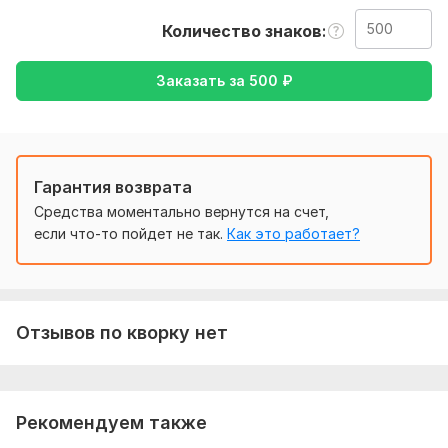
русский, либо же с русского на Английский
Количество знаков
Тематика:
Авто и мото,
Кулинария,
Работа, карьера,
Хобби и увлечения
Заказать за
500
₽
Язык перевода:
с Английского на Русский
с Русского на Английский
Гарантия возврата
Объем услуги в кворке:
500 знаков
Средства моментально вернутся на счет,
если что-то пойдет не так.
Как это работает?
Отзывов по кворку нет
Рекомендуем также