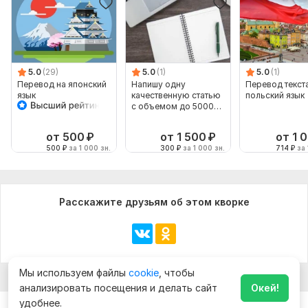
5.0
(29)
5.0
(1)
5.0
(1)
Перевод на японский
Напишу одну
Перевод текст
язык
качественную статью
польский язык
с объемом до 5000
знаков и переводы
от 500
₽
от 1 500
₽
от 1 
500
₽
за 1 000 зн.
300
₽
за 1 000 зн.
714
₽
за 
Расскажите друзьям об этом кворке
Мы используем файлы
cookie
, чтобы
анализировать посещения и делать сайт
Окей!
удобнее.