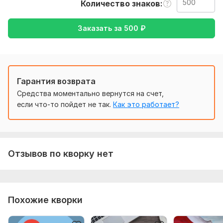
Переведу текст быстро и качественно
Количество знаков
... ... ... ... ... ... ... ... ... ... ... ... ... ... ... ... ... ... ... ... ... ...
Заказать за
500
₽
Тематика:
Авто и мото,
Отдых и развлечения,
Работа,
карьера,
Семья, дети,
Спорт
Язык перевода:
с Английского на Русский
Гарантия возврата
Объем услуги в кворке:
500 знаков
Средства моментально вернутся на счет,
если что-то пойдет не так.
Как это работает?
Отзывов по кворку нет
Похожие кворки