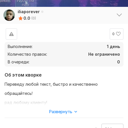
iliaporever
0.0
(0)
0
Выполнение:
1 день
Количество правок:
Не ограничено
В очереди:
0
Об этом кворке
Переведу любой текст, быстро и качественно
обращайтесь!
рад любому клиенту!
... ... ... ... ... ... ... ... ... ... ...
Развернуть
Нужно для заказа: