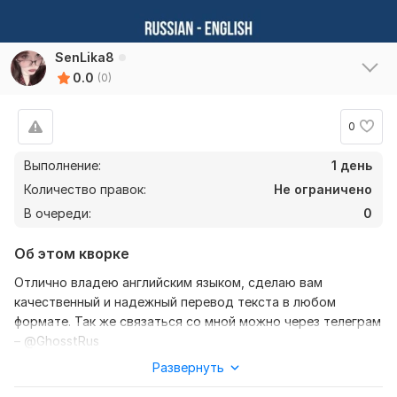
SenLika8
0.0
(0)
0
Выполнение:
1 день
Количество правок:
Не ограничено
В очереди:
0
Об этом кворке
Отлично владею английским языком, сделаю вам
качественный и надежный перевод текста в любом
формате. Так же связаться со мной можно через телеграм
– @GhosstRus
Развернуть
Нужно для заказа:
Ожидаю ваш текст, желательно в формате документа,