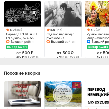
5.0
(461)
5.0
(1K+)
5.0
(35)
Перевод EN-RU и RU-
Сделаю перевод с
Ручной перево
EN ручной, бизнес-
русского на
Индонезийског
английский
английский и
Русский и нао
наоборот
Выбор Kwork
Выбор Kwork
от 500
₽
от 500
₽
от 50
200
₽
за 1 000 зн.
278
₽
за 1 000 зн.
625
₽
за 
Похожие кворки