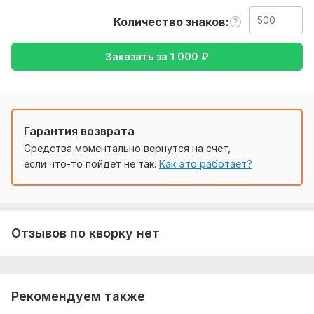
также уточнение моей работы-перевод с английского на
Количество знаков
русский , либо же с русского на английский
Тематика:
Кулинария,
Медицина и здоровье,
Спорт,
Заказать за
1 000
₽
Строительство,
Товары и услуги
Язык перевода:
с Английского на Русский
с Русского на Английский
Гарантия возврата
Объем услуги в кворке:
500 знаков
Средства моментально вернутся на счет,
если что-то пойдет не так.
Как это работает?
Отзывов по кворку нет
Рекомендуем также