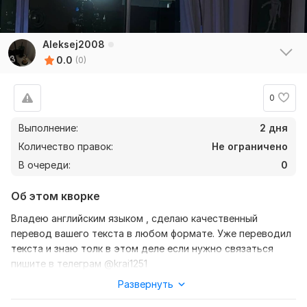
Aleksej2008
0.0
(0)
0
Выполнение:
2 дня
Количество правок:
Не ограничено
В очереди:
0
Об этом кворке
Владею английским языком , сделаю качественный
перевод вашего текста в любом формате. Уже переводил
текста и знаю толк в этом деле если нужно связаться
пишите в телеграм @krai1251
Развернуть
Нужно для заказа:
Ожидаю от вас текст, желательно в формате документа,