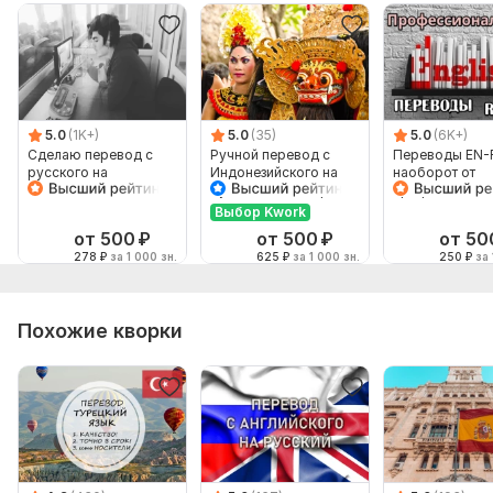
5.0
(1K+)
5.0
(35)
5.0
(6K+)
Сделаю перевод с
Ручной перевод с
Переводы EN-
русского на
Индонезийского на
наоборот от
английский и
Русский и наоборот
профессионал
наоборот
Выбор Kwork
от 500
₽
от 500
₽
от 50
278
₽
за 1 000 зн.
625
₽
за 1 000 зн.
250
₽
за 
Похожие кворки