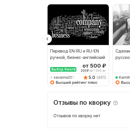
Перевод EN-RU и RU-EN
Сделаю
ручной, бизнес-английский
русско
наобо
от 500
₽
Выбор Kwork
200
₽
за 1 000 зн.
5.0
(461)
savanna2013
Kamilt
Отзывы по кворку
Отзывов по кворку нет