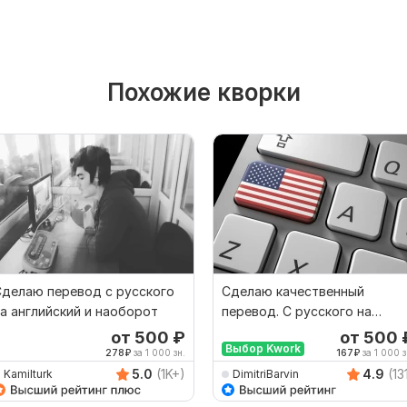
Похожие кворки
делаю перевод с русского
Сделаю качественный
а английский и наоборот
перевод. С русского на
английский и наоборот
от 500
₽
от 500
Выбор Kwork
278
₽
за 1 000 зн.
167
₽
за 1 000 з
5.0
(1K+)
4.9
(13
Kamilturk
DimitriBarvin