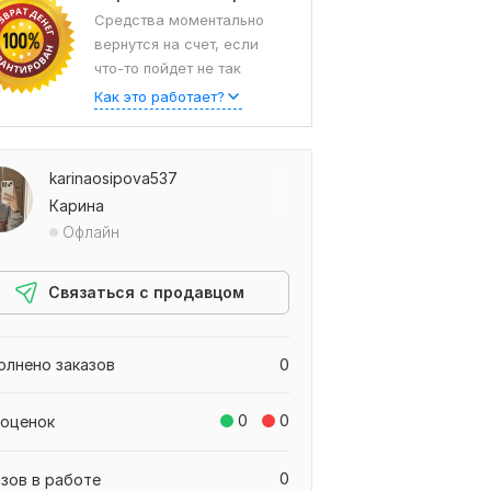
Средства моментально
вернутся на счет, если
что-то пойдет не так
Как это работает?
karinaosipova537
Карина
Офлайн
Связаться с продавцом
олнено заказов
0
0
0
 оценок
0
азов в работе