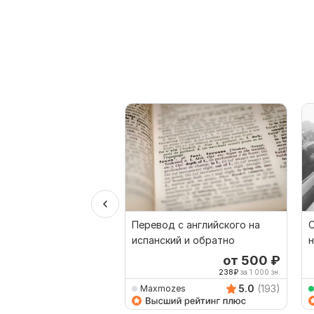
Перевод с английского на
С
испанский и обратно
н
от 500
₽
238
₽
за 1 000 зн.
5.0
(193)
Maxmozes