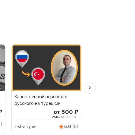
Качественный перевод с
Профессиональный
русского на турецкий
юридический перево
русского на английск
₽
от 500
₽
о
обратн
н.
250
₽
за 1 000 зн.
238
1)
fleiSSig
5.0
(6)
cherniylev