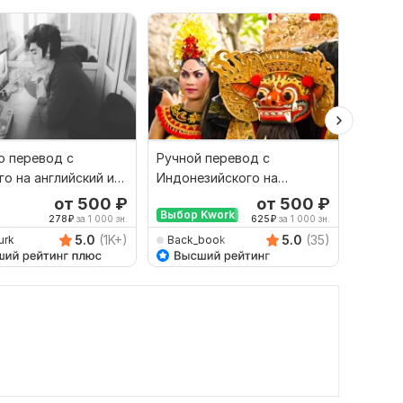
 перевод с
Ручной перевод с
Финан
го на английский и
Индонезийского на
перево
рот
Русский и наоборот
русски
от 500
₽
от 500
₽
Выбор Kwork
278
₽
за 1 000 зн.
625
₽
за 1 000 зн.
5.0
(1K+)
5.0
(35)
urk
Back_book
savan