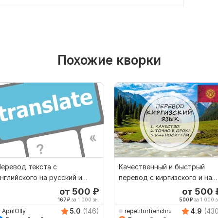
Похожие кворки
еревод текста с
Качественный и быстрый
нглийского на русский и
перевод с киргизского и на
обратно
киргизский
от 500
₽
от 500
167
₽
за 1 000 зн.
500
₽
за 1 000 з
5.0
(146)
4.9
(43
AprilOlly
repetitorfrenchru