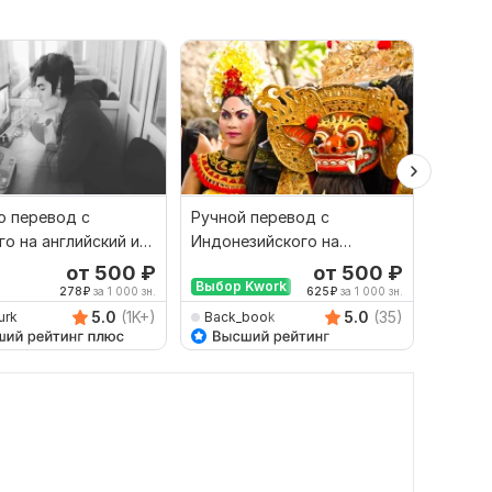
 перевод с
Ручной перевод с
Перев
го на английский и
Индонезийского на
наобо
рот
Русский и наоборот
профе
от 500
₽
от 500
₽
Выбор Kwork
278
₽
за 1 000 зн.
625
₽
за 1 000 зн.
5.0
(1K+)
5.0
(35)
urk
Back_book
DroBit