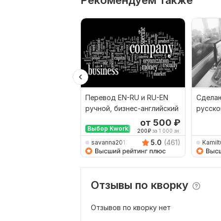
Рекомендуем также
Перевод EN-RU и RU-EN
Сделаю
ручной, бизнес-английский
русско
наобо
от 500
₽
Выбор Kwork
200
₽
за 1 000 зн.
5.0
(461)
savanna2013
Kamilt
Отзывы по кворку
Отзывов по кворку нет