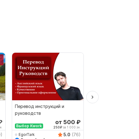
Перевод инструкций и
Качественный перев
руководств
русского на узбекски
наоборот
₽
от 500
₽
о
Выбор Kwork
н.
250
₽
за 1 000 зн.
250
0)
5.0
(76)
EgorTark
Kakhramon