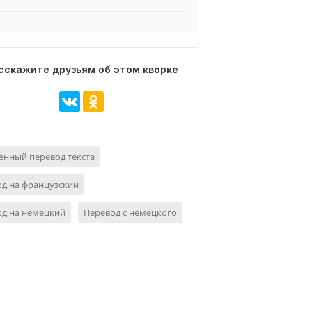
сскажите друзьям об этом кворке
нный перевод текста
д на французский
од на немецкий
Перевод с немецкого