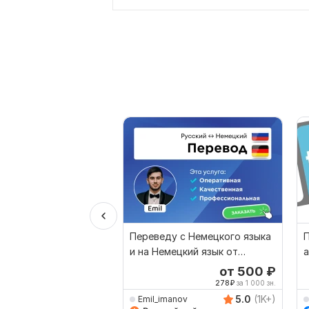
Переведу с Немецкого языка
П
и на Немецкий язык от
а
носителя языка
от 500
₽
278
₽
за 1 000 зн.
5.0
(1K+)
Emil_imanov