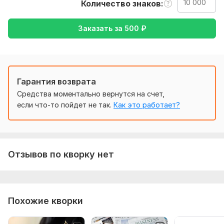
Количество знаков
задание. Опишите, что именно вы хотите получить, какие у
вас предпочтения. Пришлите нужные файлы и доступы,
Заказать за
500
₽
если они нужны для выполнения заказа.
Тематика:
Семья, дети,
Спорт,
Хобби и увлечения
Язык перевода:
с Русского на Английский
Гарантия возврата
с Английского на Русский
Средства моментально вернутся на счет,
Объем услуги в кворке:
10 000 знаков
если что-то пойдет не так.
Как это работает?
Отзывов по кворку нет
Похожие кворки