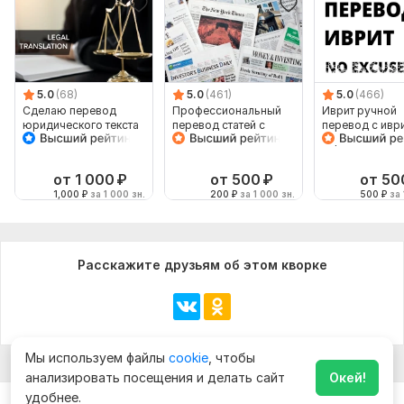
5.0
(68)
5.0
(461)
5.0
(466)
Сделаю перевод
Профессиональный
Иврит ручной
юридического текста
перевод статей с
перевод с иври
английского на
иврит
русский и наоборот
от 1 000
₽
от 500
₽
от 50
1,000
₽
за 1 000 зн.
200
₽
за 1 000 зн.
500
₽
за 
Расскажите друзьям об этом кворке
Мы используем файлы
cookie
, чтобы
анализировать посещения и делать сайт
Окей!
удобнее.