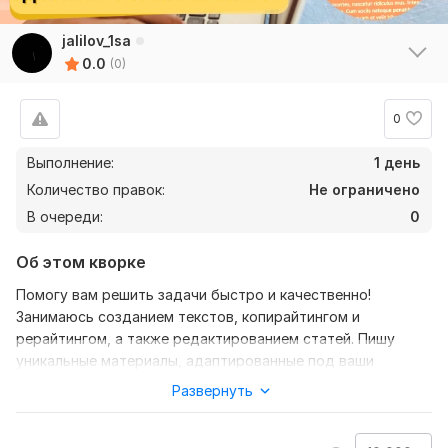
jalilov_1sa
0.0
(0)
0
Выполнение:
1 день
Количество правок:
Не ограничено
В очереди:
0
Об этом кворке
Помогу вам решить задачи быстро и качественно!
Занимаюсь созданием текстов, копирайтингом и
рерайтингом, а также редактированием статей. Пишу
уникальные материалы, адаптированные под ваши
требования и цели.
Развернуть
Нужно для заказа:
Чтобы выполнить ваш заказ, мне потребуется от вас