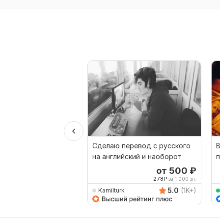
Сделаю перевод с русского
на английский и наоборот
п
ф
от 500
₽
278
₽
за 1 000 зн.
5.0
(1K+)
Kamilturk