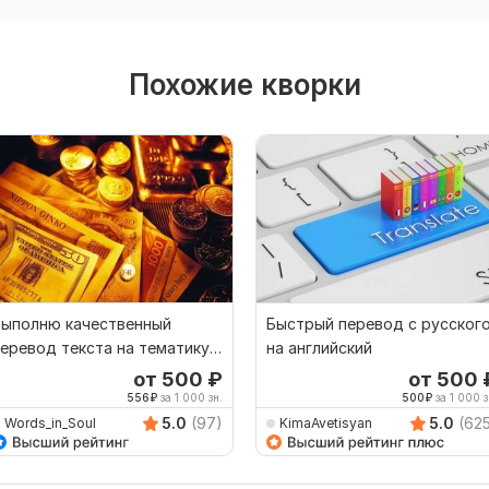
Похожие кворки
Выполню качественный
Быстрый перевод с русског
еревод текста на тематику -
на английский
инансы, банки
от 500
₽
от 500
556
₽
за 1 000 зн.
500
₽
за 1 000 з
5.0
(97)
5.0
(62
Words_in_Soul
KimaAvetisyan