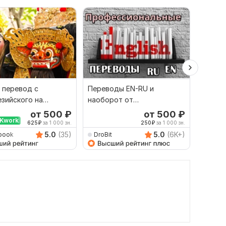
 перевод с
Переводы EN-RU и
Сдела
зийского на
наоборот от
перево
й и наоборот
профессионала
англий
от 500
₽
от 500
₽
Kwork
Выбор
625
₽
за 1 000 зн.
250
₽
за 1 000 зн.
5.0
(35)
5.0
(6K+)
book
DroBit
Dimitr