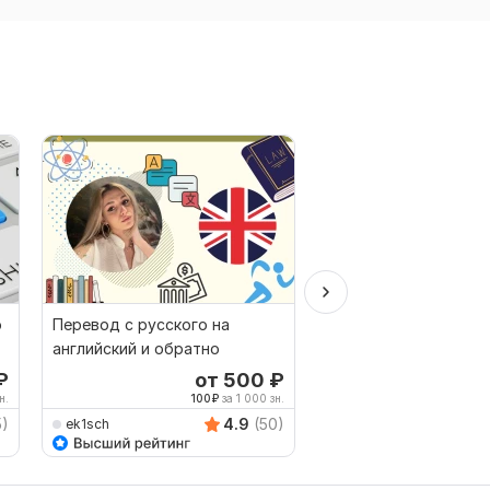
о
Перевод с русского на
Качественный перев
английский и обратно
английского или на
английский
₽
от 500
₽
о
н.
100
₽
за 1 000 зн.
83
5)
4.9
(50)
ek1sch
konovalov111051