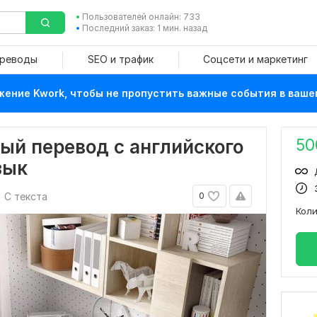
Пользователей онлайн: 733
Последний заказ: 1 мин. назад
ереводы
SEO и трафик
Соцсети и маркетинг
ение Kwork, чтобы не пропустить важные события в ваше
50
ый перевод с английского
зык
С текста
0
Кол