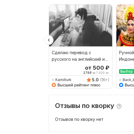
Сделаю перевод с
Ручной
русского на английский и
Индоне
наоборот
Русски
от 500
₽
Выбор 
278
₽
за 1 000 зн.
5.0
(1K+)
Kamilturk
Back_
Отзывы по кворку
Отзывов по кворку нет