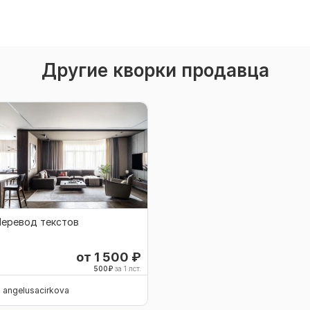
Другие кворки продавца
Перевод текстов
от 1 500
₽
500
₽
за 1 лст.
angelusacirkova