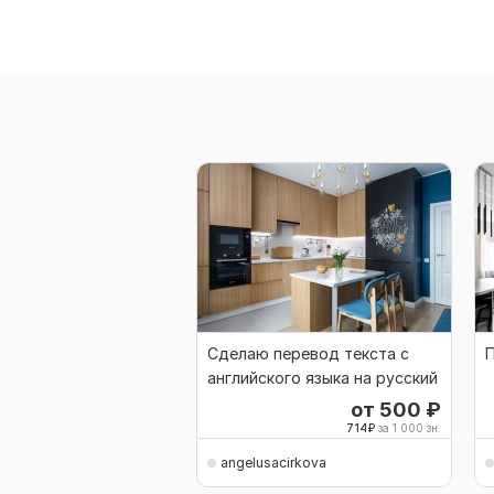
Сделаю перевод текста с
английского языка на русский
от 500
₽
714
₽
за 1 000 зн.
angelusacirkova