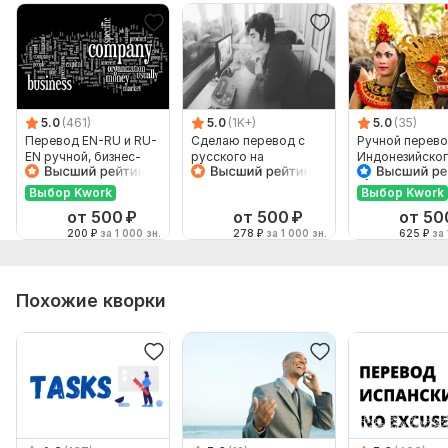
5.0
(461)
5.0
(1K+)
5.0
(35)
Перевод EN-RU и RU-
Сделаю перевод с
Ручной перево
EN ручной, бизнес-
русского на
Индонезийског
английский
английский и
Русский и нао
наоборот
Выбор Kwork
Выбор Kwork
от 500
₽
от 500
₽
от 50
200
₽
за 1 000 зн.
278
₽
за 1 000 зн.
625
₽
за 
Похожие кворки