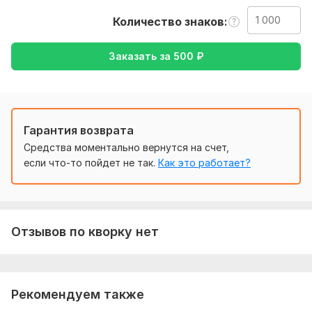
покупателем, чтобы предоставить вам итоговый
Количество знаков
результат. Желательно указать время на выполнение, и
обсудить все заранее.
Заказать за
500
₽
Тематика:
Красота и мода,
Отдых и развлечения,
Работа,
карьера,
Товары и услуги,
Туризм и путешествия
Язык перевода:
с Английского на Русский
Гарантия возврата
с Русского на Английский
Средства моментально вернутся на счет,
Объем услуги в кворке:
1 000 знаков
если что-то пойдет не так.
Как это работает?
Отзывов по кворку нет
Рекомендуем также