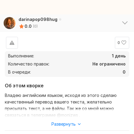
darinapop098hug
0.0
(0)
0
Выполнение:
1 день
Количество правок:
Не ограничено
В очереди:
0
Об этом кворке
Владею английским языком, исходя из этого сделаю
качественный перевод вашего текста, желательно
присылать текст, а не файлы. Так же со мной можно
связаться в телеграмме @monizws .
Развернуть
Нужно для заказа:
Мне потребуется сам данный текст и связь с