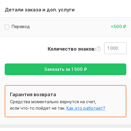
терминов
Детали заказа и доп. услуги
Тематика:
Красота и мода,
Культура и искусство,
Образование и наука,
Отдых и развлечения,
Туризм и
Перевод
+500
₽
путешествия
Язык перевода:
с Русского на Китайский
Количество знаков
с Китайского на Русский
Объем услуги в кворке:
1 000 знаков
Заказать за
1 500
₽
Гарантия возврата
Средства моментально вернутся на счет,
если что-то пойдет не так.
Как это работает?