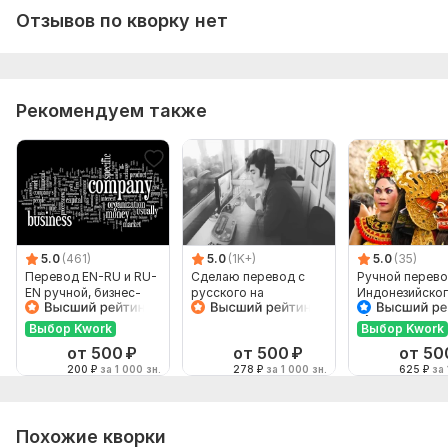
Отзывов по кворку нет
Рекомендуем также
5.0
(461)
5.0
(1K+)
5.0
(35)
Перевод EN-RU и RU-
Сделаю перевод с
Ручной перево
EN ручной, бизнес-
русского на
Индонезийског
английский
английский и
Русский и нао
наоборот
Выбор Kwork
Выбор Kwork
от 500
₽
от 500
₽
от 50
200
₽
за 1 000 зн.
278
₽
за 1 000 зн.
625
₽
за 
Похожие кворки