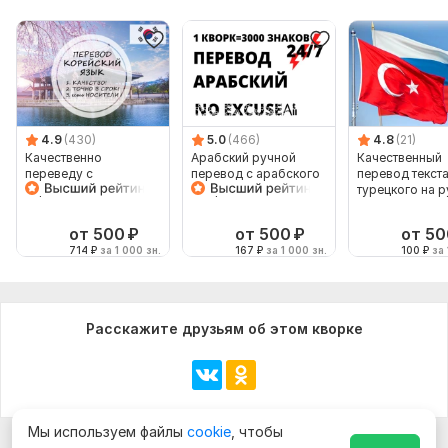
4.9
(430)
5.0
(466)
4.8
(21)
Качественно
Арабский ручной
Качественный
переведу с
перевод с арабского
перевод текста
корейского или на
на арабский
турецкого на р
корейский
и наоборот
от 500
₽
от 500
₽
от 50
714
₽
за 1 000 зн.
167
₽
за 1 000 зн.
100
₽
за 
Расскажите друзьям об этом кворке
Мы используем файлы
cookie
, чтобы