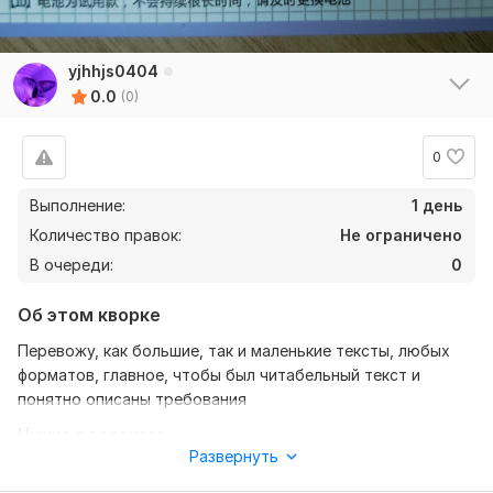
yjhhjs0404
0.0
(0)
0
Выполнение:
1 день
Количество правок:
Не ограничено
В очереди:
0
Об этом кворке
Перевожу, как большие, так и маленькие тексты, любых
форматов, главное, чтобы был читабельный текст и
понятно описаны требования
Нужно для заказа:
Развернуть
Перед работой опишите конкретно в каком формате
нужен перевод, дедлайн, точность перевода и всех