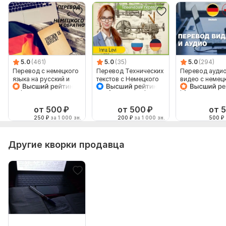
5.0
(461)
5.0
(35)
5.0
(294)
Перевод с немецкого
Перевод Технических
Перевод аудио
языка на русский и
текстов с Немецкого
видео с немец
обратно
на Русский и обратно
русский язык и
наоборот
от 500
₽
от 500
₽
от 
250
₽
за 1 000 зн.
200
₽
за 1 000 зн.
500
₽
Другие кворки продавца