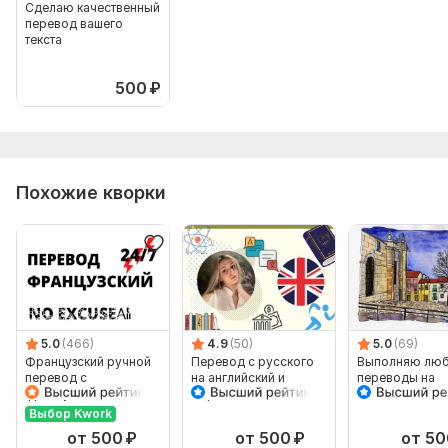
Сделаю качественный
перевод вашего
текста
500
₽
Похожие кворки
5.0
(466)
4.9
(50)
5.0
(69)
Французский ручной
Перевод с русского
Выполняю лю
перевод с
на английский и
переводы на
французского на
обратно
испанский язы
французский
Выбор Kwork
от 500
₽
от 500
₽
от 50