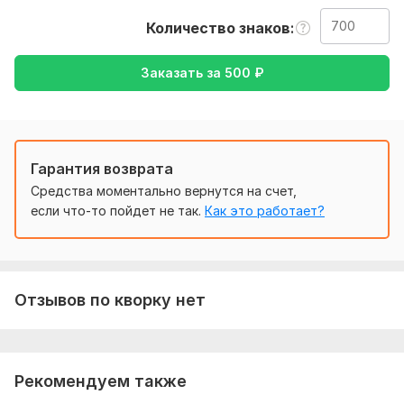
немецкий.
Количество знаков
Тематика:
Кулинария,
Культура и искусство,
Медицина и
здоровье,
Образование и наука,
Товары и услуги
Заказать за
500
₽
Язык перевода:
с Немецкого на Русский
с Русского на Немецкий
Гарантия возврата
Объем услуги в кворке:
700 знаков
Средства моментально вернутся на счет,
если что-то пойдет не так.
Как это работает?
Отзывов по кворку нет
Рекомендуем также