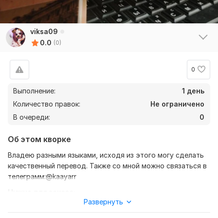
viksa09
0.0
(0)
0
Выполнение:
1 день
Количество правок:
Не ограничено
В очереди:
0
Об этом кворке
Владею разными языками, исходя из этого могу сделать
качественный перевод. Также со мной можно связаться в
телеграмм:@kaayarr
Нужно для заказа:
Развернуть
От вас ожидаю лишь текст и уточнение моей работы,
перевод с немецкого на русский, либо с русского на