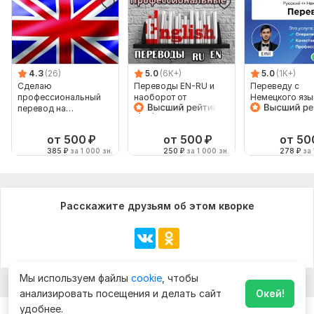
4.3
(26)
5.0
(6K+)
5.0
(1K+)
Сделаю
Переводы EN-RU и
Переведу с
профессиональный
наоборот от
Немецкого язык
перевод на
профессионала
Немецкий язык
английский или с
носителя язык
английского
от 500
₽
от 500
₽
от 50
385
₽
за 1 000 зн.
250
₽
за 1 000 зн.
278
₽
за 
Расскажите друзьям об этом кворке
Мы используем файлы
cookie
, чтобы
анализировать посещения и делать сайт
Окей!
удобнее.