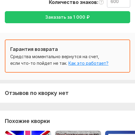
Количество знаков
Чтобы выполнить ваш заказ мне потребуется текст, а так
же желаемый перевод (с русского на английский или
Заказать за
1 000
₽
наоборот)
Тематика:
Красота и мода,
Отдых и развлечения,
Семья,
дети,
Товары и услуги,
Другое
Язык перевода:
Гарантия возврата
с Русского на Английский
Средства моментально вернутся на счет,
с Английского на Русский
если что-то пойдет не так.
Как это работает?
Объем услуги в кворке:
600 знаков
Отзывов по кворку нет
Похожие кворки