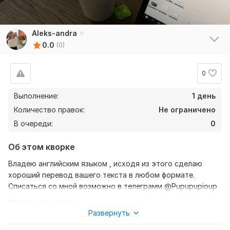
Aleks-andra
0.0
(0)
0
Выполнение:
1 день
Количество правок:
Не ограничено
В очереди:
0
Об этом кворке
Владею английским языком , исходя из этого сделаю
хороший перевод вашего текста в любом формате.
Списаться со мной возможно в телеграмм @Pupupupioup
Нужно для заказа:
Развернуть
Ожидаю от вас текст, желательно в формате документа,
также уточнение моей работы-перевод с английского на