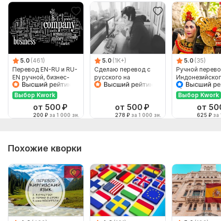
5.0
(461)
5.0
(1K+)
5.0
(35)
Перевод EN-RU и RU-
Сделаю перевод с
Ручной перево
EN ручной, бизнес-
русского на
Индонезийског
английский
английский и
Русский и нао
наоборот
Выбор Kwork
Выбор Kwork
от 500
₽
от 500
₽
от 50
200
₽
за 1 000 зн.
278
₽
за 1 000 зн.
625
₽
за 
Похожие кворки