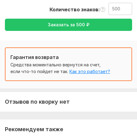
русский , либо же с русского на английский
Количество знаков
Тематика:
Красота и мода,
Работа, карьера,
Туризм и
путешествия,
Хобби и увлечения
Заказать за
500
₽
Язык перевода:
с Английского на Русский
с Русского на Английский
Гарантия возврата
Объем услуги в кворке:
500 знаков
Средства моментально вернутся на счет,
если что-то пойдет не так.
Как это работает?
Отзывов по кворку нет
Рекомендуем также