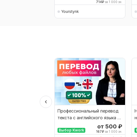
714
₽
за 1 000 зн.
Yourstynk
Профессиональный перевод
Н
текста с английского языка на
н
русский
от 500
₽
Выбор Kwork
167
₽
за 1 000 зн.