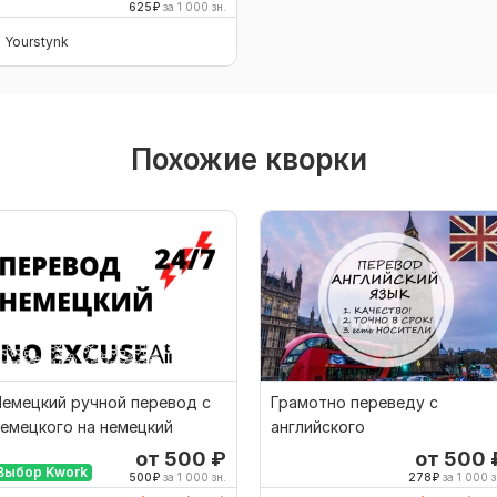
625
₽
за 1 000 зн.
Yourstynk
Похожие кворки
емецкий ручной перевод с
Грамотно переведу с
емецкого на немецкий
английского
от 500
₽
от 500
Выбор Kwork
500
₽
за 1 000 зн.
278
₽
за 1 000 з