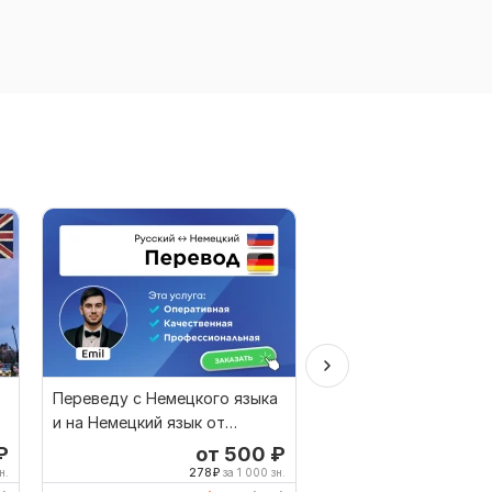
Переведу с Немецкого языка
Перевод с I на немец
и на Немецкий язык от
Быстро и качественн
носителя языка
Профессионально
₽
от 500
₽
о
н.
278
₽
за 1 000 зн.
278