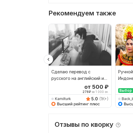
Рекомендуем также
Сделаю перевод с
Ручной
русского на английский и
Индоне
наоборот
Русски
от 500
₽
Выбор 
278
₽
за 1 000 зн.
5.0
(1K+)
Kamilturk
Back_
Отзывы по кворку