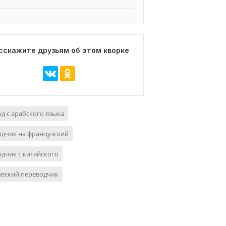
сскажите друзьям об этом кворке
д с арабского языка
дчик на французский
дчик с китайского
ческий переводчик