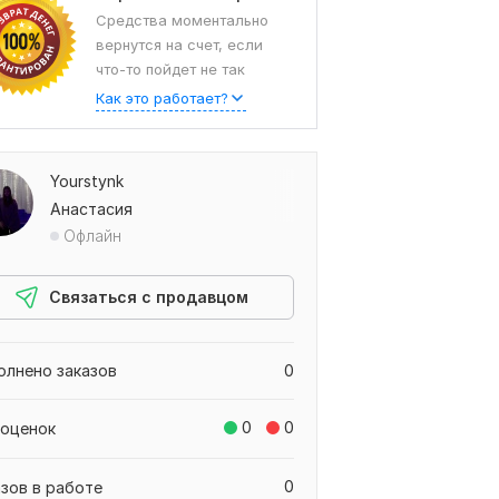
Средства моментально
вернутся на счет, если
что-то пойдет не так
Как это работает?
Yourstynk
Анастасия
Офлайн
Связаться с продавцом
олнено заказов
0
0
0
 оценок
0
азов в работе