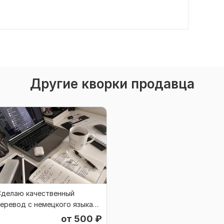
Другие кворки продавца
Сделаю качественный
еревод с немецкого языка
а английский
от 500
₽