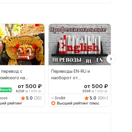
 перевод с
Переводы EN-RU и
Сдела
зийского на
наоборот от
перево
й и наоборот
профессионала
англий
от 500
₽
от 500
₽
Kwork
Выбор
625
₽
за 1 000 зн.
250
₽
за 1 000 зн.
5.0
(35)
5.0
(6K+)
book
DroBit
Dimitr