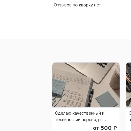
Отзывов по кворку нет
Сделаю качественный и
технический перевод с
п
английского на русский
н
от 500
₽