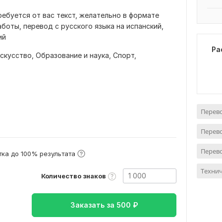
ребуется от вас текст, желательно в формате
боты, перевод с русского языка на испанский,
ий
Ра
искусство,
Образование и наука,
Спорт,
Перево
в
Перево
Перево
ка до 100% результата
Техни
Количество знаков
Заказать за
500
₽