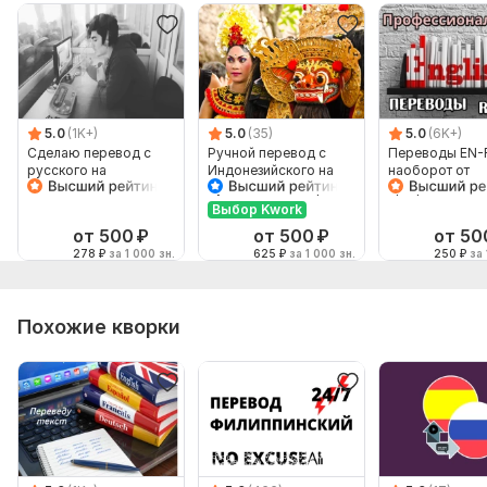
5.0
(1K+)
5.0
(35)
5.0
(6K+)
Сделаю перевод с
Ручной перевод с
Переводы EN-
русского на
Индонезийского на
наоборот от
английский и
Русский и наоборот
профессионал
наоборот
Выбор Kwork
от 500
₽
от 500
₽
от 50
278
₽
за 1 000 зн.
625
₽
за 1 000 зн.
250
₽
за 
Похожие кворки