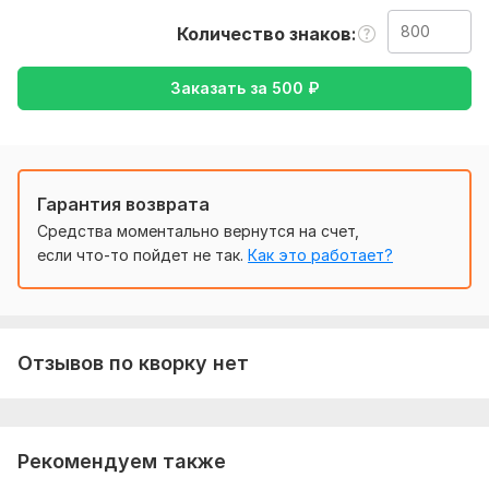
уточнения моей работы. ( перевод с русского-на
Количество знаков
английский, или же наоборот)
Тематика:
Красота и мода,
Культура и искусство,
Отдых
Заказать за
500
₽
и развлечения,
Семья, дети,
Хобби и увлечения
Язык перевода:
с Английского на Русский
с Русского на Английский
Гарантия возврата
Объем услуги в кворке:
800 знаков
Средства моментально вернутся на счет,
если что-то пойдет не так.
Как это работает?
Отзывов по кворку нет
Рекомендуем также