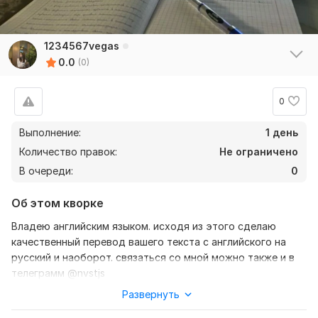
1234567vegas
0.0
(0)
0
Выполнение:
1 день
Количество правок:
Не ограничено
В очереди:
0
Об этом кворке
Владею английским языком. исходя из этого сделаю
качественный перевод вашего текста с английского на
русский и наоборот. связаться со мной можно также и в
телеграмм @nvstjs
Развернуть
Нужно для заказа:
Ожидаю от вас текст, лучше в формате документа, также