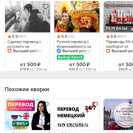
5.0
(1K+)
5.0
(35)
5.0
(6K+)
Сделаю перевод с
Ручной перевод с
Переводы EN-
русского на
Индонезийского на
наоборот от
английский и
Русский и наоборот
профессионал
наоборот
Выбор Kwork
от 500
₽
от 500
₽
от 50
278
₽
за 1 000 зн.
625
₽
за 1 000 зн.
250
₽
за 
Похожие кворки