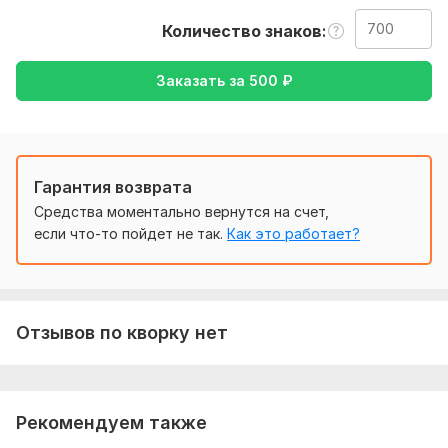
русский, либо же с русского на английский
Количество знаков
Тематика:
Красота и мода,
Кулинария,
Культура и
искусство,
Спорт,
Туризм и путешествия
Заказать за
500
₽
Язык перевода:
с Английского на Русский
с Русского на Английский
Гарантия возврата
Объем услуги в кворке:
700 знаков
Средства моментально вернутся на счет,
если что-то пойдет не так.
Как это работает?
Отзывов по кворку нет
Рекомендуем также