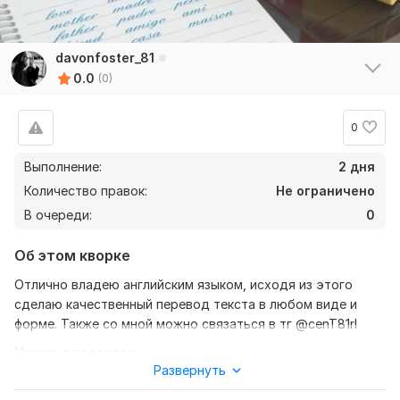
davonfoster_81
0.0
(0)
0
Выполнение:
2 дня
Количество правок:
Не ограничено
В очереди:
0
Об этом кворке
Отлично владею английским языком, исходя из этого
сделаю качественный перевод текста в любом виде и
форме. Также со мной можно связаться в тг @cenT81rl
Нужно для заказа:
Развернуть
Ожидаю от вас текст, желательно в формате документа,
также уточнение моей работы, перевод с английского на