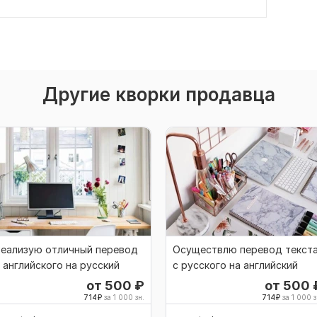
Другие кворки продавца
Реализую отличный перевод
Осуществлю перевод текст
 английского на русский
с русского на английский
от 500
₽
от 500
714
₽
за 1 000 зн.
714
₽
за 1 000 з