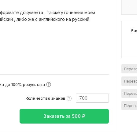
 формате документа , также уточнение моей
йский , либо же с английского на русский
Ра
Перево
Перево
а до 100% результата
Перево
Количество знаков
Переве
Заказать за
500
₽