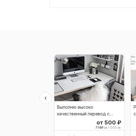
Выполню высоко
качественный перевод с
с
английского на русский
от 500
₽
714
₽
за 1 000 зн.