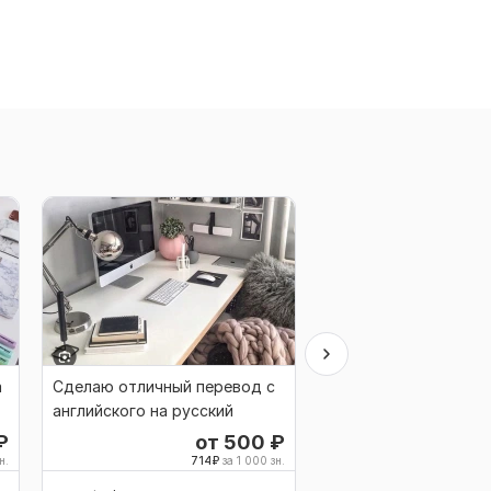
а
Сделаю отличный перевод с
Создам перевод с
английского на русский
английского на русс
₽
от 500
₽
о
н.
714
₽
за 1 000 зн.
714