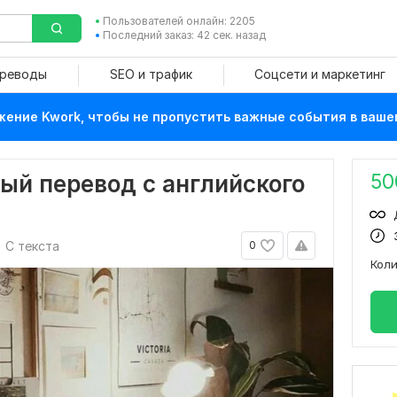
Пользователей онлайн: 2205
Последний заказ: 42 сек. назад
ереводы
SEO и трафик
Соцсети и маркетинг
ение Kwork, чтобы не пропустить важные события в ваше
50
ый перевод с английского
С текста
0
Кол