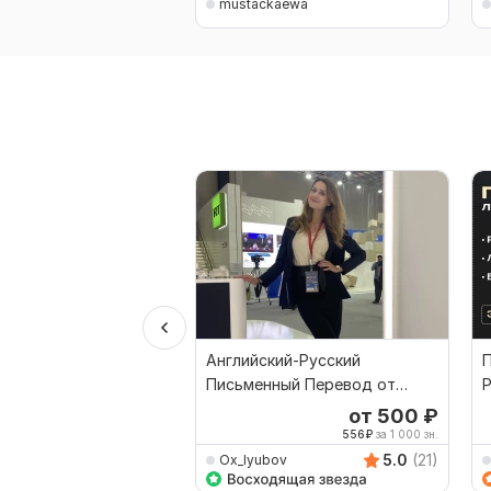
mustackaewa
Английский-Русский
П
Письменный Перевод от
Р
Профессионального
от 500
₽
Переводчика
556
₽
за 1 000 зн.
5.0
(21)
Ox_lyubov