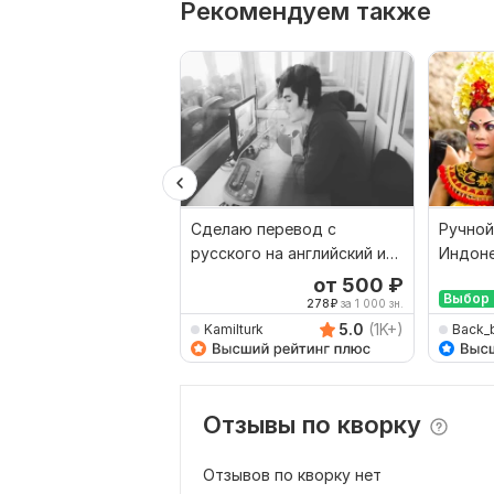
Рекомендуем также
Сделаю перевод с
Ручной
русского на английский и
Индоне
наоборот
Русски
от 500
₽
Выбор 
278
₽
за 1 000 зн.
5.0
(1K+)
Kamilturk
Back_
Отзывы по кворку
Отзывов по кворку нет