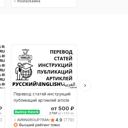
mustackaewa
mustackaewa
Перевод статей инструкций
Перевод с Русского
публикаций артиклей article
Английского на Туре
Турецкого
₽
от 500
₽
о
Выбор Kwork
н.
278
₽
за 1 000 зн.
333
3)
4.9
(779)
AVRINGROUPTRANSLATIO
AVRINGROUPTRANSLA