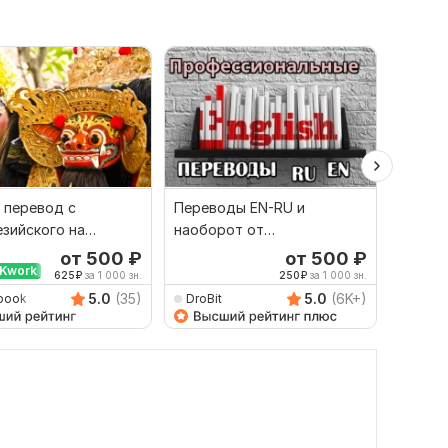
 перевод с
Переводы EN-RU и
Качест
зийского на
наоборот от
русско
й и наоборот
профессионала
язык и
от 500
₽
от 500
₽
Kwork
625
₽
за 1 000 зн.
250
₽
за 1 000 зн.
5.0
(35)
5.0
(6K+)
book
DroBit
Damet