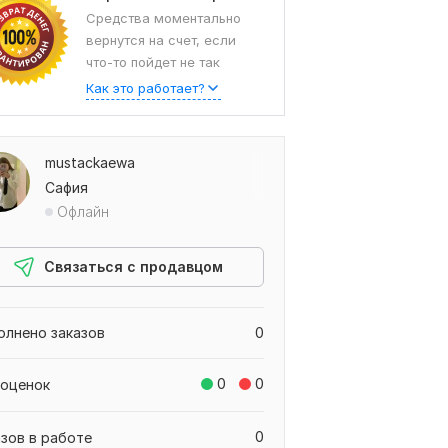
Средства моментально
вернутся на счет, если
что-то пойдет не так
Как это работает?
mustackaewa
Сафия
Офлайн
Связаться с продавцом
олнено заказов
0
0
0
 оценок
0
азов в работе