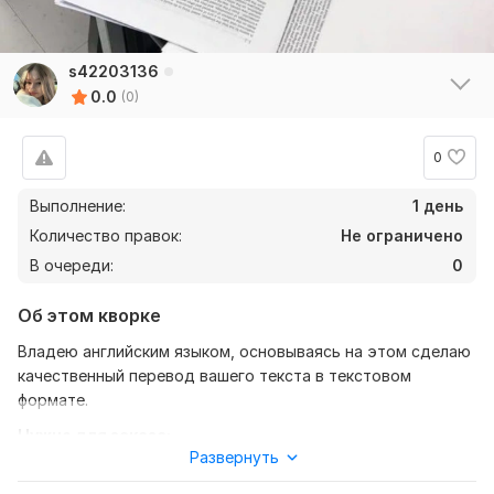
s42203136
0.0
(0)
0
Выполнение:
1 день
Количество правок:
Не ограничено
В очереди:
0
Об этом кворке
Владею английским языком, основываясь на этом сделаю
качественный перевод вашего текста в текстовом
формате.
Нужно для заказа:
Развернуть
Ожидаю от вас текст, желательно в формате документа,
также уточнение моей работы-перевод с английского на