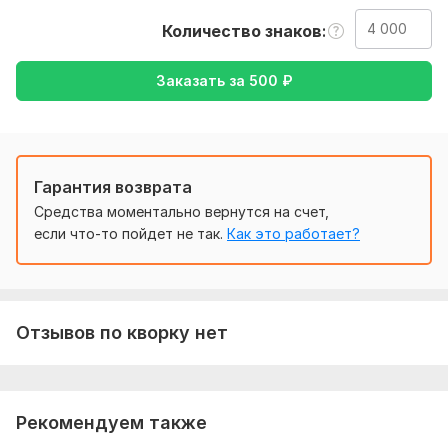
русский , либо же с русского на английский.
Количество знаков
Тематика:
Авто и мото,
Красота и мода,
Культура и
искусство,
Отдых и развлечения,
Туризм и путешествия
Заказать за
500
₽
Язык перевода:
с Английского на Русский
с Русского на Английский
Гарантия возврата
Объем услуги в кворке:
4 000 знаков
Средства моментально вернутся на счет,
если что-то пойдет не так.
Как это работает?
Отзывов по кворку нет
Рекомендуем также