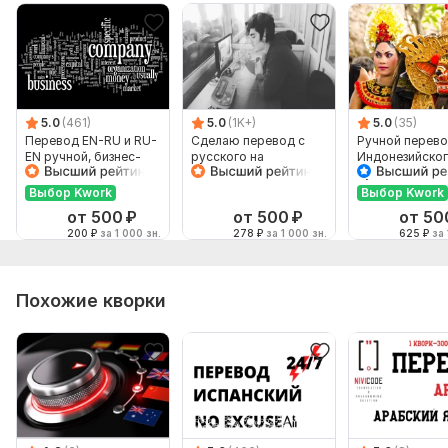
5.0
(461)
5.0
(1K+)
5.0
(35)
Перевод EN-RU и RU-
Сделаю перевод с
Ручной перево
EN ручной, бизнес-
русского на
Индонезийског
английский
английский и
Русский и нао
наоборот
Выбор Kwork
Выбор Kwork
от 500
₽
от 500
₽
от 50
200
₽
за 1 000 зн.
278
₽
за 1 000 зн.
625
₽
за 
Похожие кворки