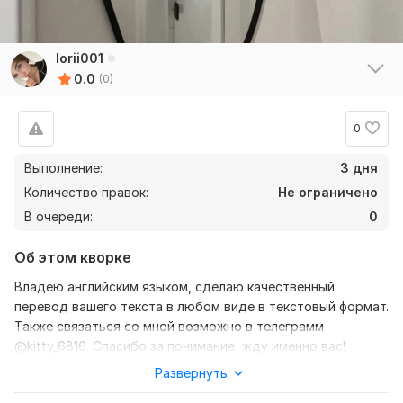
lorii001
0.0
(0)
0
Выполнение:
3 дня
Количество правок:
Не ограничено
В очереди:
0
Об этом кворке
Владею английским языком, сделаю качественный
перевод вашего текста в любом виде в текстовый формат.
Также связаться со мной возможно в телеграмм
@kitty_6816. Спасибо за понимание, жду именно вас!
Развернуть
Нужно для заказа:
Ожидаю от вас текст, желательно в формате документа,