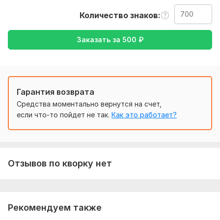
так же уточнение моей работы, перевод с русского на
Количество знаков
английский, либо же с английского на русский
Тематика:
Другое
Заказать за
500
₽
Язык перевода:
с Английского на Русский
с Русского на Английский
Гарантия возврата
Объем услуги в кворке:
700 знаков
Средства моментально вернутся на счет,
если что-то пойдет не так.
Как это работает?
Отзывов по кворку нет
Рекомендуем также