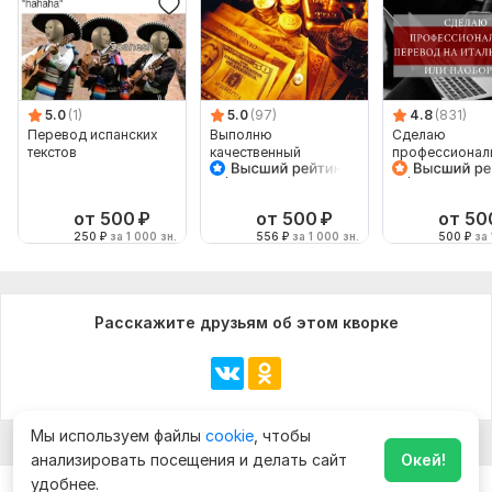
5.0
(1)
5.0
(97)
4.8
(831)
Перевод испанских
Выполню
Сделаю
текстов
качественный
профессионал
перевод текста на
перевод на
тематику - финансы,
итальянский и
банки
наоборот
от 500
₽
от 500
₽
от 50
250
₽
за 1 000 зн.
556
₽
за 1 000 зн.
500
₽
за 
Расскажите друзьям об этом кворке
Мы используем файлы
cookie
, чтобы
анализировать посещения и делать сайт
Окей!
удобнее.