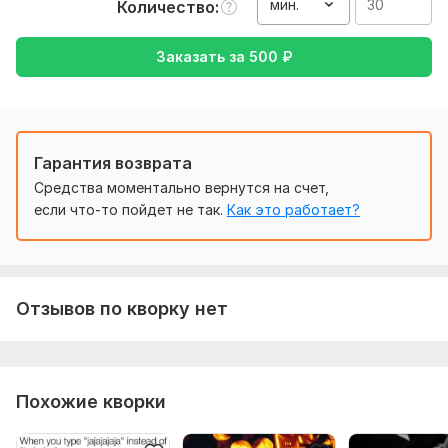
какой формат
мин.
Количество
Тематика:
Интернет и технологии,
Работа, карьера,
Заказать за
500
₽
Семья, дети,
Хобби и увлечения
Язык перевода:
с Русского на Английский
с Английского на Русский
Гарантия возврата
Объем услуги в кворке:
30 минут
Средства моментально вернутся на счет,
если что-то пойдет не так.
Как это работает?
Отзывов по кворку нет
Похожие кворки