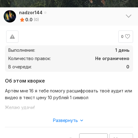
nadzor144
0.0
(0)
0
Выполнение:
1 день
Количество правок:
Не ограничено
В очереди:
0
Об этом кворке
Артëм мне 16 я тебе помогу расшифровать твоё аудит или
видео в текст цену 10 рублей 1 символ
Желаю удачи!
Нужно для заказа:
Развернуть
Прислать аудио /видеофайл хорошего качества уточнить
всё необходимые детали ( убирать ли слова паразиты и