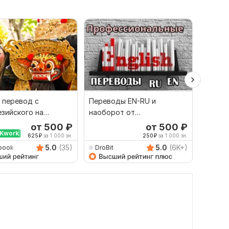
 перевод с
Переводы EN-RU и
Сдела
зийского на
наоборот от
перево
й и наоборот
профессионала
англий
от 500
₽
от 500
₽
Kwork
Выбор
625
₽
за 1 000 зн.
250
₽
за 1 000 зн.
5.0
(35)
5.0
(6K+)
book
DroBit
Dimitr