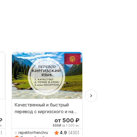
Качественный и быстрый
Качественно переве
перевод с киргизского и на
узбекского и на узбе
киргизский
₽
от 500
₽
о
н.
500
₽
за 1 000 зн.
250
+)
4.9
(430)
repetitorfrenchru
repetitorfrenchru