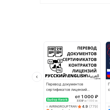
Перевод документов
сертификатов лицензий
с
контрактов апостилей
а
от 1 000
₽
Выбор Kwork
document
333
₽
за 1 000 зн.
4.9
(779)
AVRINGROUPTRANSLATIO