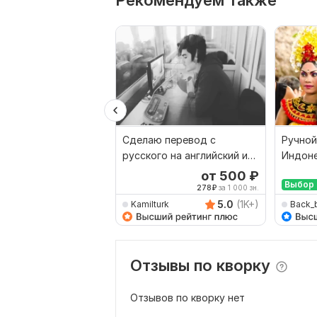
Рекомендуем также
Сделаю перевод с
Ручной
русского на английский и
Индоне
наоборот
Русски
от 500
₽
Выбор 
278
₽
за 1 000 зн.
5.0
(1K+)
Kamilturk
Back_
Отзывы по кворку
Отзывов по кворку нет