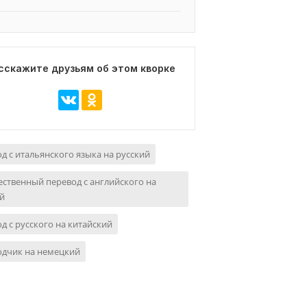
сскажите друзьям об этом кворке
д с итальянского языка на русский
ственный перевод с английского на
й
д с русского на китайский
одчик на немецкий