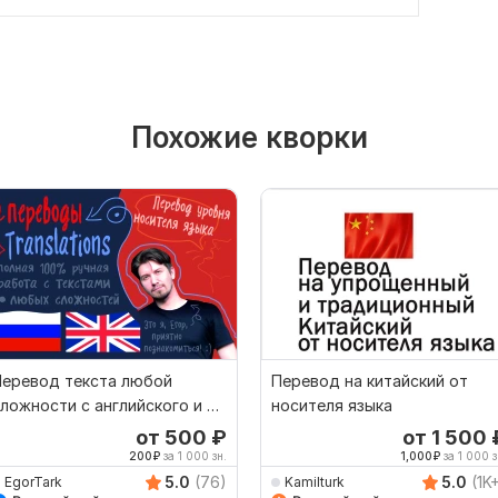
Похожие кворки
Перевод текста любой
Перевод на китайский от
ложности с английского и на
носителя языка
нглийский
от 500
₽
от 1 500
200
₽
за 1 000 зн.
1,000
₽
за 1 000 з
5.0
(76)
5.0
(1K
EgorTark
Kamilturk