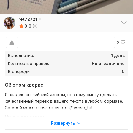
ret72721
0.0
(0)
0
Выполнение:
1 день
Количество правок:
Не ограничено
В очереди:
0
Об этом кворке
Я владею английский языком, поэтому смогу сделать
качественный перевод вашего текста в любом формате.
Со мной можно связаться в тг @winso_fut
Нужно для заказа:
Развернуть
Ожидаю от вас текст, желательно в формате, так же
уточнение моей работы - перевод с английского на