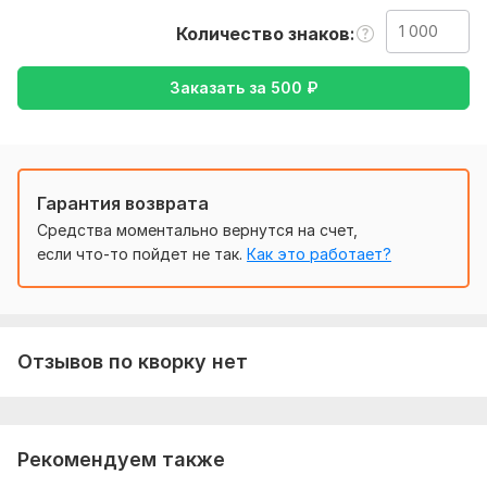
русский, либо наоборот
Количество знаков
Тематика:
Красота и мода,
Культура и искусство,
Отдых
и развлечения,
Работа, карьера,
Семья, дети
Заказать за
500
₽
Язык перевода:
с Английского на Русский
Объем услуги в кворке:
1 000 знаков
Гарантия возврата
Средства моментально вернутся на счет,
если что-то пойдет не так.
Как это работает?
Отзывов по кворку нет
Рекомендуем также