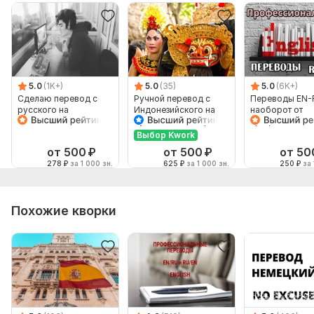
5.0
(1K+)
5.0
(35)
5.0
(6K+)
Сделаю перевод с
Ручной перевод с
Переводы EN-
русского на
Индонезийского на
наоборот от
английский и
Русский и наоборот
профессионал
наоборот
Выбор Kwork
от 500
₽
от 500
₽
от 50
278
₽
за 1 000 зн.
625
₽
за 1 000 зн.
250
₽
за 
Похожие кворки