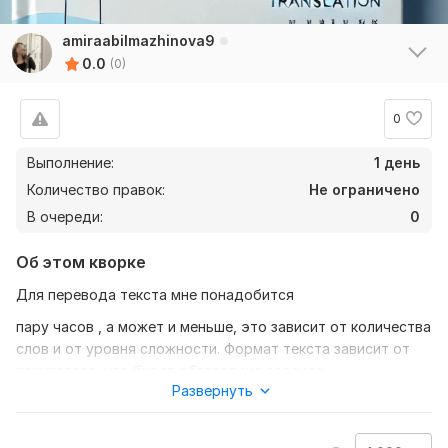
amiraabilmazhinova9
0.0
(0)
0
Выполнение:
1 день
Количество правок:
Не ограничено
В очереди:
0
Об этом кворке
Для перевода текста мне понадобится
пару часов , а может и меньше, это зависит от количества
слов и от уровня сложности. Формат текста зависит от
покупателя, что будет обговорено заранее.
Развернуть
Нужно для заказа:
Чтобы выполнить ваш заказ, от вас требуется лишь