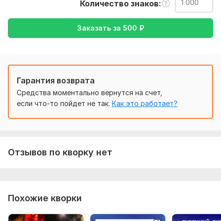
хорошее качество фото (если текст размещен на фото).
Количество знаков
Файл, скриншоты, обычные текста приветствуются в моем
Заказать за
500
₽
профиле
Тематика:
Отдых и развлечения,
Семья, дети,
Туризм и
путешествия,
Хобби и увлечения,
Другое
Язык перевода:
Гарантия возврата
с Русского на Английский
Средства моментально вернутся на счет,
с Английского на Русский
если что-то пойдет не так.
Как это работает?
Объем услуги в кворке:
1 000 знаков
Отзывов по кворку нет
Похожие кворки