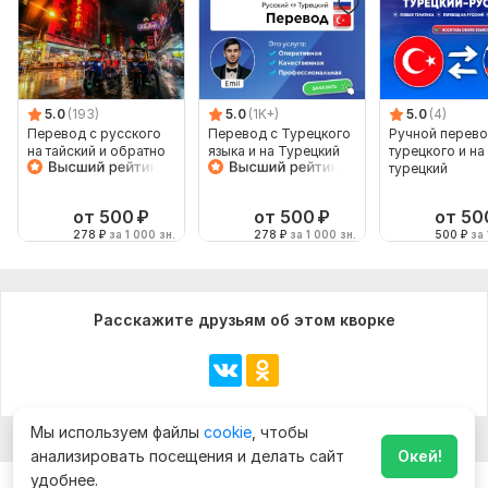
5.0
(193)
5.0
(1K+)
5.0
(4)
Перевод с русского
Перевод с Турецкого
Ручной перево
на тайский и обратно
языка и на Турецкий
турецкого и на
с текста
язык от носителя
турецкий
языка
от 500
₽
от 500
₽
от 50
278
₽
за 1 000 зн.
278
₽
за 1 000 зн.
500
₽
за 
Расскажите друзьям об этом кворке
Мы используем файлы
cookie
, чтобы
анализировать посещения и делать сайт
Окей!
удобнее.