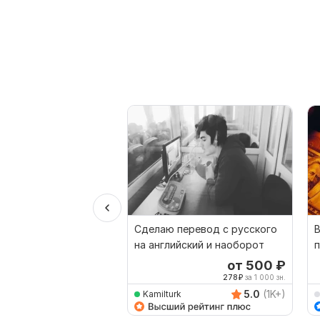
Сделаю перевод с русского
на английский и наоборот
п
ф
от 500
₽
278
₽
за 1 000 зн.
5.0
(1K+)
Kamilturk