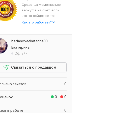
Средства моментально
вернутся на счет, если
что-то пойдет не так
Как это работает?
badanovaekaterina33
Екатерина
Офлайн
Связаться с продавцом
олнено заказов
0
0
0
 оценок
0
азов в работе