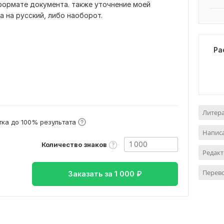
формате документа. также уточнение моей
а на русский, либо наоборот.
Ра
в
Литер
ка до 100% результата
Написа
Количество знаков
Редакт
Перево
Заказать за
1 000
₽