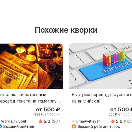
Похожие кворки
Выполню качественный
Быстрый перевод с русског
еревод текста на тематику -
на английский
инансы, банки
от 500
₽
от 500
556
₽
за 1 000 зн.
500
₽
за 1 000 з
5.0
(97)
5.0
(62
Words_in_Soul
KimaAvetisyan