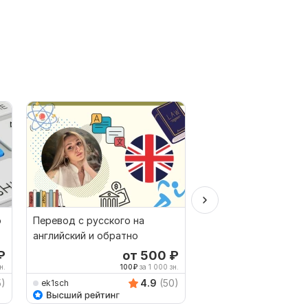
о
Перевод с русского на
Качественный перев
английский и обратно
английского или на
английский
₽
от 500
₽
о
н.
100
₽
за 1 000 зн.
83
5)
4.9
(50)
ek1sch
konovalov111051