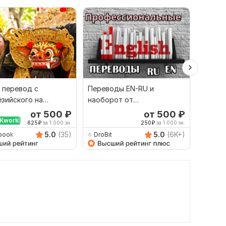
 перевод с
Переводы EN-RU и
Качест
зийского на
наоборот от
русско
й и наоборот
профессионала
язык и
от 500
₽
от 500
₽
Kwork
625
₽
за 1 000 зн.
250
₽
за 1 000 зн.
5.0
(35)
5.0
(6K+)
book
DroBit
Damet