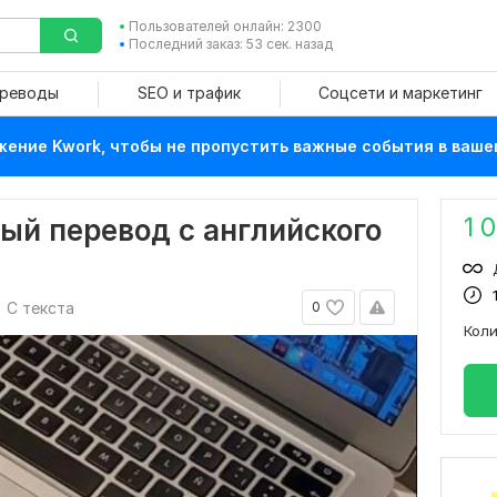
Пользователей онлайн: 2300
Последний заказ: 53 сек. назад
ереводы
SEO и трафик
Соцсети и маркетинг
ение Kwork, чтобы не пропустить важные события в ваше
1 
ый перевод с английского
С текста
0
Кол