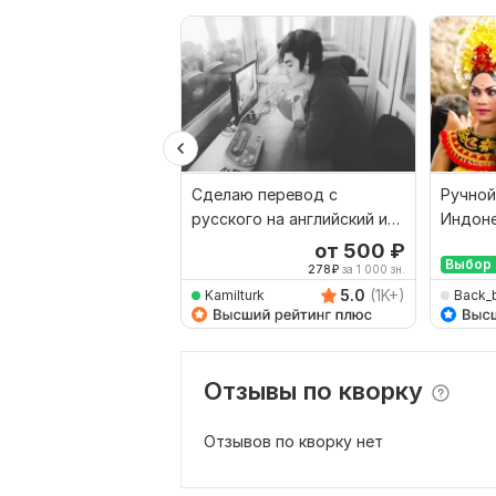
Сделаю перевод с
Ручной
русского на английский и
Индоне
наоборот
Русски
от 500
₽
Выбор 
278
₽
за 1 000 зн.
5.0
(1K+)
Kamilturk
Back_
Отзывы по кворку
Отзывов по кворку нет