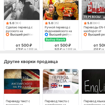
5.0
(1K+)
5.0
(35)
5.0
(6K+)
Сделаю перевод с
Ручной перевод с
Переводы EN-
русского на
Индонезийского на
наоборот от
английский и
Русский и наоборот
профессионал
наоборот
Выбор Kwork
от 500
₽
от 500
₽
от 50
278
₽
за 1 000 зн.
625
₽
за 1 000 зн.
250
₽
за 
Другие кворки продавца
Переведу текст с
Перевод текста с
Перевод языка
русского на
английского на
английского на