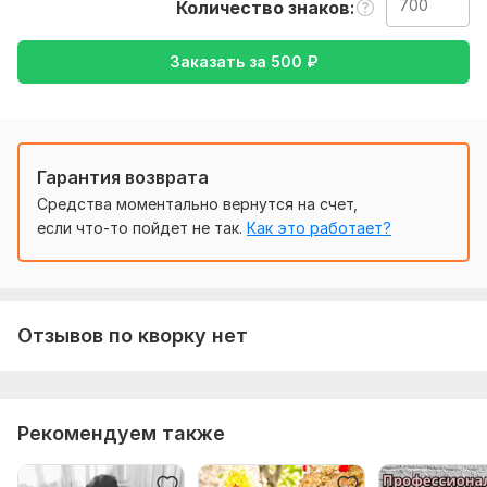
текст на английском языке и я вам его переведу.
Количество знаков
Тематика:
Авто и мото,
Медицина и здоровье,
Отдых и
Заказать за
500
₽
развлечения,
Спорт,
Финансы, банки
Язык перевода:
с Английского на Русский
с Русского на Английский
Гарантия возврата
Объем услуги в кворке:
700 знаков
Средства моментально вернутся на счет,
если что-то пойдет не так.
Как это работает?
Отзывов по кворку нет
Рекомендуем также