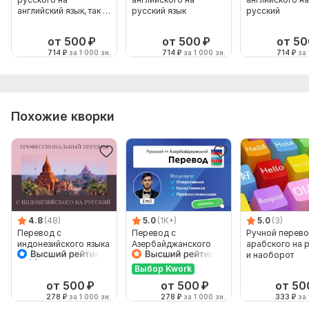
английский язык, так и
русский язык
русский
на оборот
от 500
₽
от 500
₽
от 50
714
₽
за 1 000 зн.
714
₽
за 1 000 зн.
714
₽
за 
Похожие кворки
4.8
(48)
5.0
(1K+)
5.0
(3)
Перевод с
Перевод с
Ручной перево
индонезийского языка
Азербайджанского
арабского на 
на русский язык
языка и на
и наоборот
Азербайджанский
Выбор Kwork
язык от носителя
от 500
₽
от 500
₽
от 50
278
₽
за 1 000 зн.
278
₽
за 1 000 зн.
333
₽
за 