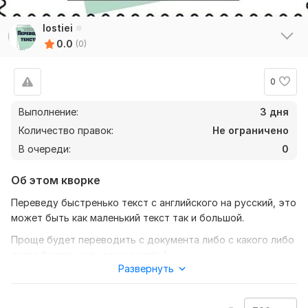
lostiei
0.0
(0)
0
Выполнение:
3 дня
Количество правок:
Не ограничено
В очереди:
0
Об этом кворке
Переведу быстренько текст с английского на русский, это
может быть как маленький текст так и большой.
Проще будет переводить с документа либо с какого либо
листа бумаги, жду ваши тексты)
Развернуть
Нужно для заказа:
От покупателя ничего не нужно, просто присылайте мне