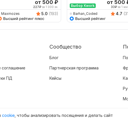
от 500
₽
от 500
Выбор Kwork
227
₽
за 1 000 зн.
33
₽
за 1 ми
5.0
(193)
4.7
(3
Maxmozes
Barhan_Coded
Сообщество
П
Блог
По
 соглашение
Партнерская программа
Фр
тки ПД
Кейсы
Ка
Ру
Мо
ы
cookie
, чтобы анализировать посещения и делать сайт