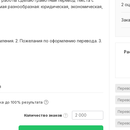
м работы сделаю грамотный перевод текста с
2 оц
амая разнообразная: юридическая, экономическая,
Зак
мления. 2. Пожелания по оформлению перевода. 3.
Ра
в
Перево
Перево
а до 100% результата
Перево
Количество знаков
Перево