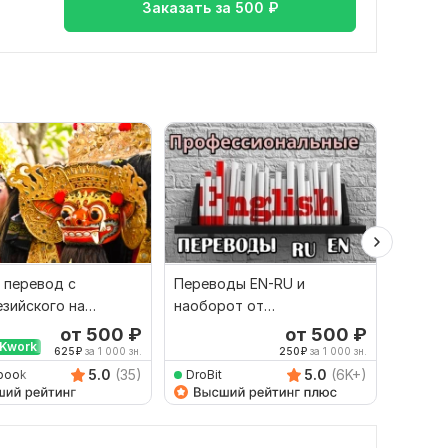
Заказать за
500
₽
 перевод с
Переводы EN-RU и
Сдела
зийского на
наоборот от
перево
й и наоборот
профессионала
англий
от 500
₽
от 500
₽
Kwork
Выбор
625
₽
за 1 000 зн.
250
₽
за 1 000 зн.
5.0
(35)
5.0
(6K+)
book
DroBit
Dimitr