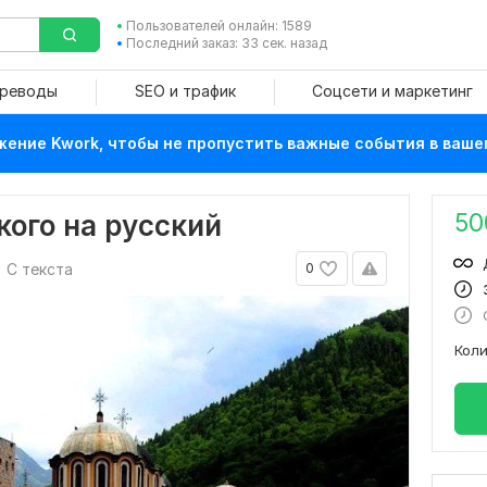
Пользователей онлайн: 1589
Последний заказ: 33 сек. назад
ереводы
SEO и трафик
Соцсети и маркетинг
ение Kwork, чтобы не пропустить важные события в ваше
50
кого на русский
С текста
0
Кол