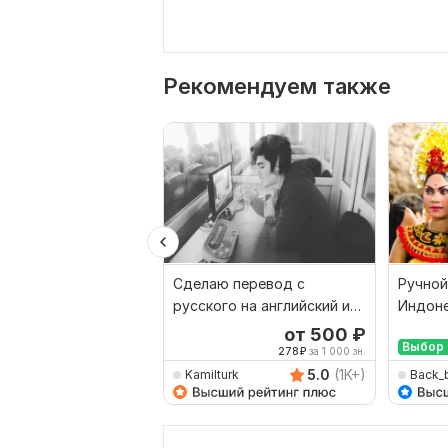
Рекомендуем также
Сделаю перевод с
Ручной
русского на английский и
Индоне
наоборот
Русски
от 500
₽
Выбор 
278
₽
за 1 000 зн.
5.0
(1K+)
Kamilturk
Back_