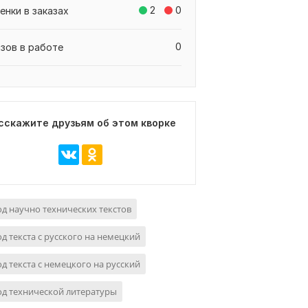
2
0
енки в заказах
0
азов в работе
сскажите друзьям об этом кворке
д научно технических текстов
д текста с русского на немецкий
д текста с немецкого на русский
д технической литературы