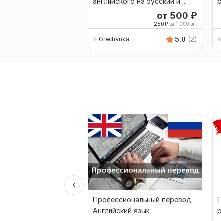
английского на русский и
р
обратно
от 500
₽
250
₽
за 1 000 зн.
5.0
(2)
Grechanka
Профессиональный перевод.
П
Английский язык
р