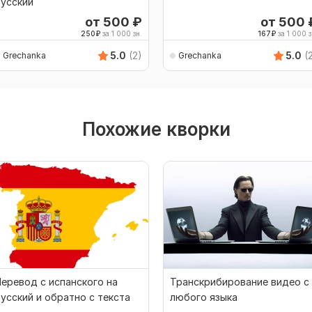
усский
от 500
₽
от 500
250
₽
за 1 000 зн.
167
₽
за 1 000 з
5.0
(2)
5.0
(
Grechanka
Grechanka
Похожие кворки
еревод с испанского на
Транскрибирование видео с
усский и обратно с текста
любого языка