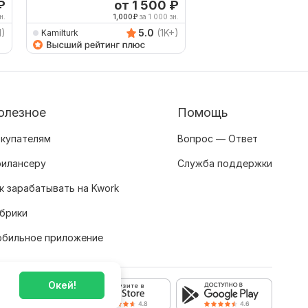
₽
от 1 500
₽
о
н.
1,000
₽
за 1 000 зн.
1,000
1)
5.0
(1K+)
Kamilturk
merezhichka
олезное
Помощь
купателям
Вопрос — Ответ
илансеру
Служба поддержки
к зарабатывать на Kwork
брики
бильное приложение
Окей!