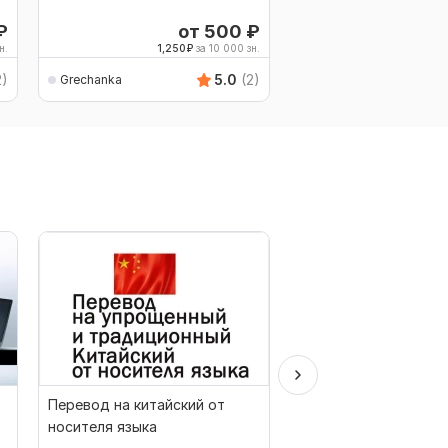
₽
от 500
₽
н.
1,250
₽
за 10 000 зн.
2)
5.0
(2)
Grechanka
Перевод на китайский от
Перевод с японского
носителя языка
на русский язык