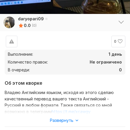
daryopari09
0.0
(0)
0
Выполнение:
1 день
Количество правок:
Не ограничено
В очереди:
0
Об этом кворке
Владею Английским языком, исходя из этого сделаю
качественный перевод вашего текста Английский -
Русский в любом формате. Также связаться со мной
возможно в телеграмм
https://t.me/xcawgy
Развернуть
Нужно для заказа:
Ожидаю от вас текст, желательно в формате документа,