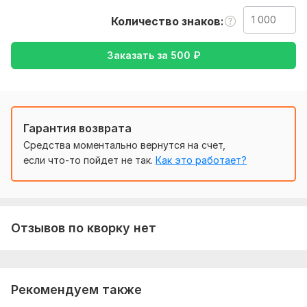
также уточнение моей работы-перевод с Английского на
Количество знаков
русский, Руский- Английский
Тематика:
Другое
Заказать за
500
₽
Язык перевода:
с Английского на Русский
с Русского на Английский
Гарантия возврата
Объем услуги в кворке:
1 000 знаков
Средства моментально вернутся на счет,
если что-то пойдет не так.
Как это работает?
Отзывов по кворку нет
Рекомендуем также