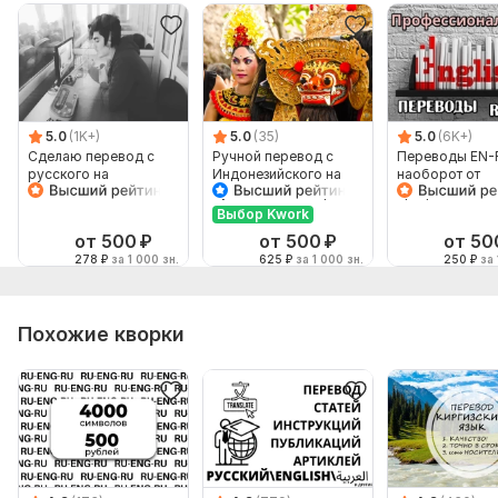
5.0
(1K+)
5.0
(35)
5.0
(6K+)
Сделаю перевод с
Ручной перевод с
Переводы EN-
русского на
Индонезийского на
наоборот от
английский и
Русский и наоборот
профессионал
наоборот
Выбор Kwork
от 500
₽
от 500
₽
от 50
278
₽
за 1 000 зн.
625
₽
за 1 000 зн.
250
₽
за 
Похожие кворки