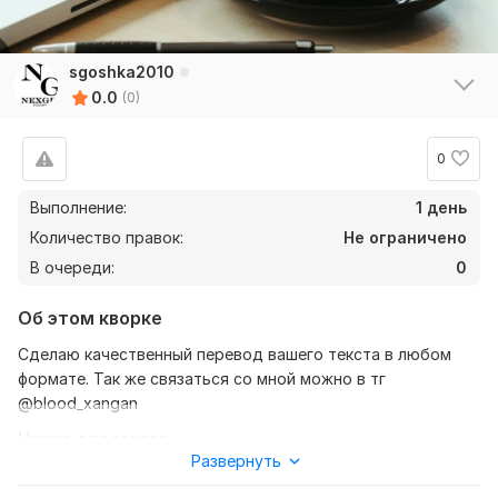
sgoshka2010
0.0
(0)
0
Выполнение:
1 день
Количество правок:
Не ограничено
В очереди:
0
Об этом кворке
Сделаю качественный перевод вашего текста в любом
формате. Так же связаться со мной можно в тг
@blood_xangan
Нужно для заказа:
Развернуть
Ожидаю от вас текст, желательно в формате документа,