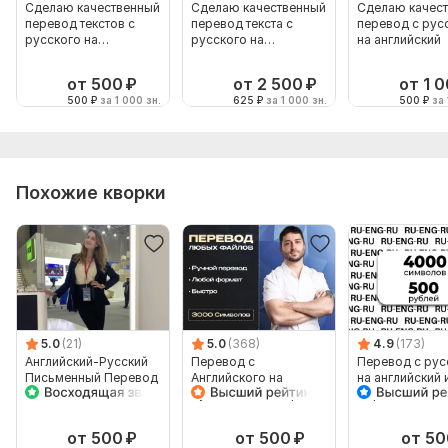
Сделаю качественный
Сделаю качественный
Сделаю качес
перевод текстов с
перевод текста с
перевод с рус
русского на
русского на
на английский
английский
английский
от 500
₽
от 2 500
₽
от 1 
500
₽
за 1 000 зн.
625
₽
за 1 000 зн.
500
₽
за 
Похожие кворки
5.0
(21)
5.0
(368)
4.9
(173)
Английский-Русский
Перевод с
Перевод с рус
Письменный Перевод
Английского на
на английский 
от
Русский и наоборот
обратно
Профессионального
Переводчика
от 500
₽
от 500
₽
от 50