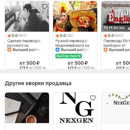
5.0
(1K+)
5.0
(35)
5.0
(6K+)
Сделаю перевод с
Ручной перевод с
Переводы EN-
русского на
Индонезийского на
наоборот от
английский и
Русский и наоборот
профессионал
наоборот
Выбор Kwork
от 500
₽
от 500
₽
от 50
278
₽
за 1 000 зн.
625
₽
за 1 000 зн.
250
₽
за 
Другие кворки продавца