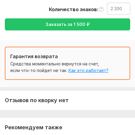
так же уточнение моей работы - перевод с английского на
русский, либо наоборот
Количество знаков
Тематика:
Другое
Заказать за
1 500
₽
Язык перевода:
с Русского на Английский
с Английского на Русский
Объем услуги в кворке:
2 200 знаков
Гарантия возврата
Средства моментально вернутся на счет,
если что-то пойдет не так.
Как это работает?
Отзывов по кворку нет
Рекомендуем также