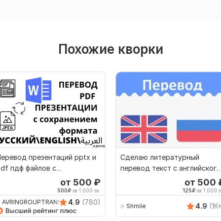
Похожие кворки
еревод презентаций pptx и
Сделаю литературный
df пдф файлов с
перевод текст с английского
сохранением формата
на русский 4000 знаков
от 500
₽
от 500
500
₽
за 1 000 зн.
125
₽
за 1 000 з
4.9
(780)
AVRINGROUPTRANSLATIO
4.9
(1K
Shmile