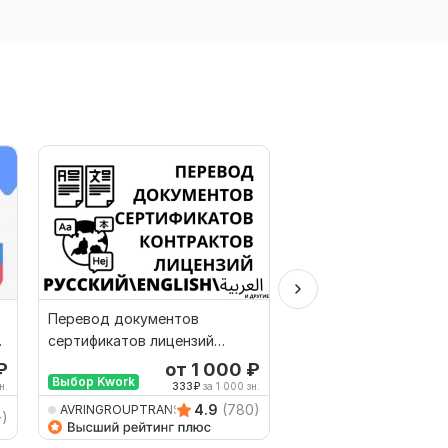
Перевод документов
Быстрый Перевод с 
сертификатов лицензий
на голландский
контрактов апостилей
нидерландский и об
₽
от 1 000
₽
о
Выбор Kwork
document
н.
333
₽
за 1 000 зн.
250
4.9
(780)
AVRINGROUPTRANSLATIO
Maxmozes
+)