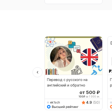
Перевод с русского на
П
английский и обратно
p
от 500
₽
100
₽
за 1 000 зн.
4.9
(50)
ek1sch