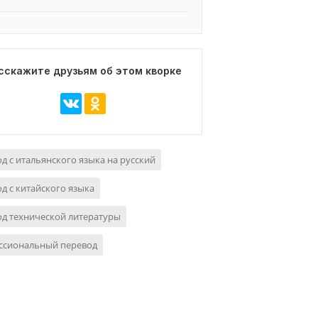
сскажите друзьям об этом кворке
д с итальянского языка на русский
д с китайского языка
д технической литературы
ссиональный перевод