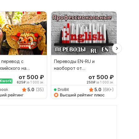
 перевод с
Переводы EN-RU и
Сдела
зийского на
наоборот от
перево
й и наоборот
профессионала
англий
от 500
₽
от 500
₽
Kwork
Выбор
625
₽
за 1 000 зн.
250
₽
за 1 000 зн.
5.0
(35)
5.0
(6K+)
book
DroBit
Dimitr