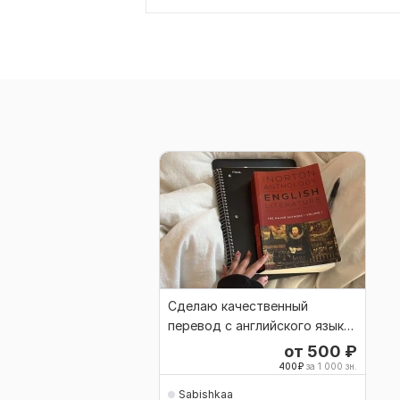
Сделаю качественный
перевод с английского языка
на русский
от 500
₽
400
₽
за 1 000 зн.
Sabishkaa