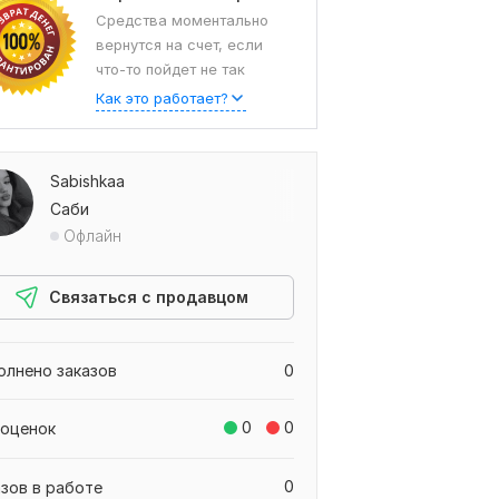
Средства моментально
вернутся на счет, если
что-то пойдет не так
Как это работает?
Sabishkaa
Саби
Офлайн
Связаться с продавцом
олнено заказов
0
0
0
 оценок
0
азов в работе