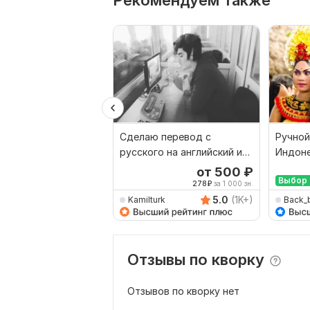
Рекомендуем также
Сделаю перевод с
Ручной
русского на английский и
Индоне
наоборот
Русски
от 500
₽
Выбор 
278
₽
за 1 000 зн.
5.0
(1K+)
Kamilturk
Back_
Отзывы по кворку
Отзывов по кворку нет