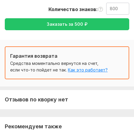
документа, так же уточнение моей работы-перевод
с английского на русский либо же наоборот
Количество знаков
Тематика:
Электроника, гаджеты
Заказать за
500
₽
Язык перевода:
с Английского на Русский
с Русского на Английский
Объем услуги в кворке:
800 знаков
Гарантия возврата
Средства моментально вернутся на счет,
если что-то пойдет не так.
Как это работает?
Отзывов по кворку нет
Рекомендуем также