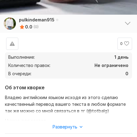
pulkindeman915
0.0
(0)
0
Выполнение:
1 день
Количество правок:
Не ограничено
В очереди:
0
Об этом кворке
Владею английским языком исходя из этого сделаю
качественный перевод вашего текста в любом формате
так же можно со мной связаться в тг (@totbalg)
Нужно для заказа:
Развернуть
Ожидаю от вас текст желательно в формате