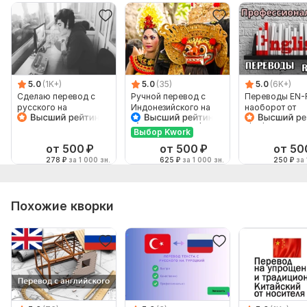
5.0
(1K+)
5.0
(35)
5.0
(6K+)
Сделаю перевод с
Ручной перевод с
Переводы EN-
русского на
Индонезийского на
наоборот от
английский и
Русский и наоборот
профессионал
наоборот
Выбор Kwork
от 500
₽
от 500
₽
от 50
278
₽
за 1 000 зн.
625
₽
за 1 000 зн.
250
₽
за 
Похожие кворки