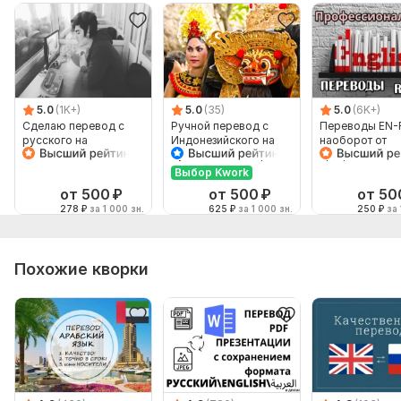
5.0
(1K+)
5.0
(35)
5.0
(6K+)
Сделаю перевод с
Ручной перевод с
Переводы EN-
русского на
Индонезийского на
наоборот от
английский и
Русский и наоборот
профессионал
наоборот
Выбор Kwork
от 500
₽
от 500
₽
от 50
278
₽
за 1 000 зн.
625
₽
за 1 000 зн.
250
₽
за 
Похожие кворки