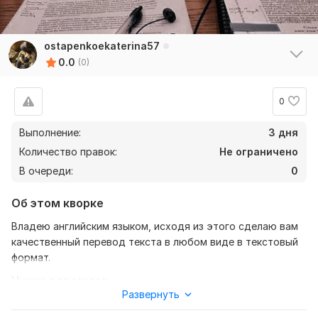
ostapenkoekaterina57
0.0
(0)
0
Выполнение:
3 дня
Количество правок:
Не ограничено
В очереди:
0
Об этом кворке
Владею английским языком, исходя из этого сделаю вам
качественный перевод текста в любом виде в текстовый
формат.
Нужно для заказа:
Развернуть
Ожидаю от вас текст, желательно в формате документа,
также уточнение моей работы, перевод с русского на