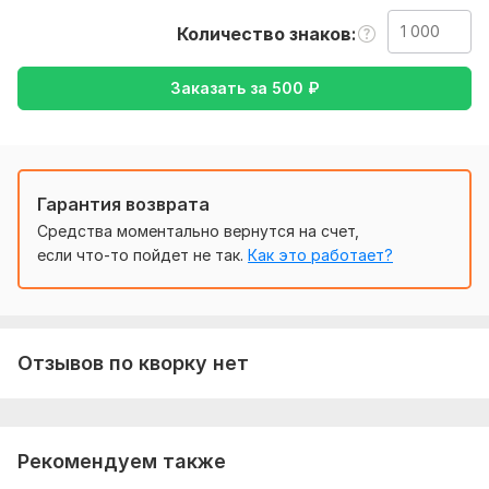
английский, либо же с английского на русский
Количество знаков
Тематика:
Товары и услуги,
Другое
Заказать за
500
₽
Язык перевода:
с Английского на Русский
с Русского на Английский
Объем услуги в кворке:
1 000 знаков
Гарантия возврата
Средства моментально вернутся на счет,
если что-то пойдет не так.
Как это работает?
Отзывов по кворку нет
Рекомендуем также