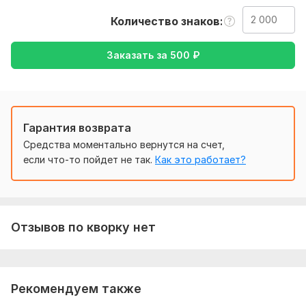
русский , либо же с русского на английский
Количество знаков
Тематика:
Красота и мода,
Культура и искусство,
Образование и наука,
Отдых и развлечения,
Семья, дети
Заказать за
500
₽
Язык перевода:
с Английского на Русский
с Русского на Английский
Гарантия возврата
Объем услуги в кворке:
2 000 знаков
Средства моментально вернутся на счет,
если что-то пойдет не так.
Как это работает?
Отзывов по кворку нет
Рекомендуем также