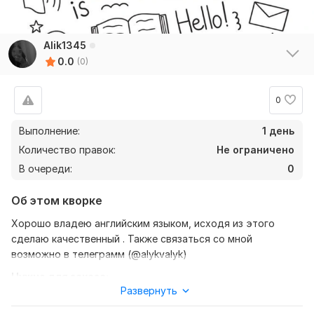
Alik1345
0.0
(0)
0
Выполнение:
1 день
Количество правок:
Не ограничено
В очереди:
0
Об этом кворке
Хорошо владею английским языком, исходя из этого
сделаю качественный . Также связаться со мной
возможно в телеграмм (@alykvalyk)
Нужно для заказа:
Развернуть
Ожидаю от вас текст, желательно в формате документа,
также уточнение моей работы-перевод с английского на