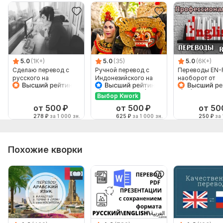
5.0
(1K+)
5.0
(35)
5.0
(6K+)
Сделаю перевод с
Ручной перевод с
Переводы EN-
русского на
Индонезийского на
наоборот от
английский и
Русский и наоборот
профессионал
наоборот
Выбор Kwork
от 500
₽
от 500
₽
от 50
278
₽
за 1 000 зн.
625
₽
за 1 000 зн.
250
₽
за 
Похожие кворки