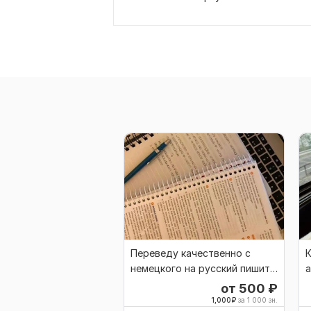
Переведу качественно с
К
немецкого на русский пишите
а
отвечу быстро
от 500
₽
1,000
₽
за 1 000 зн.