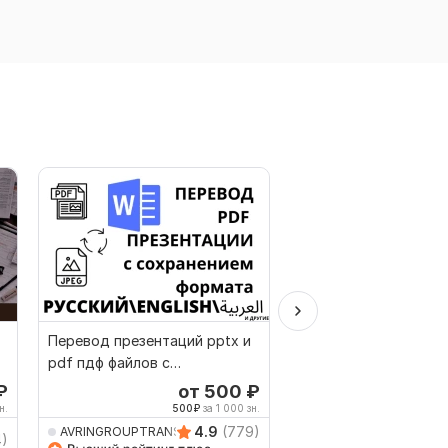
Перевод презентаций pptx и
Качественно переве
pdf пдф файлов с
турецкого и на туре
сохранением формата
₽
от 500
₽
о
н.
500
₽
за 1 000 зн.
278
4.9
(779)
AVRINGROUPTRANSLATIO
repetitorfrenchru
4)