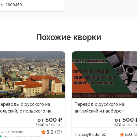
mi2608459
Похожие кворки
ереводы с русского на
Перевод с русского на
ольский, с польского на
английский и наоборот
усский
от 500
₽
от 500
333
₽
за 1 000 зн.
167
₽
за 1 000 з
5.0
(17)
JuliaCarangi
5.0
(
stasiythirdone2