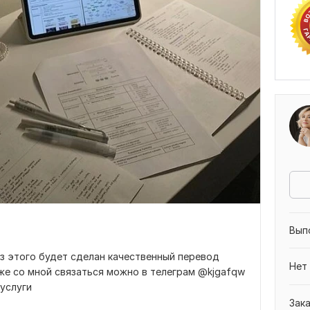
Вып
з этого будет сделан качественный перевод
Нет
же со мной связаться можно в телеграм @kjgafqw
услуги
Зак