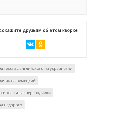
сскажите друзьям об этом кворке
д текста с английского на украинский
одчик на немецкий
ссиональные переводчики
од недорого