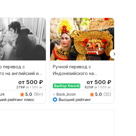
 перевод с
Ручной перевод с
Финан
го на английский и
Индонезийского на
перево
рот
Русский и наоборот
русски
от 500
₽
от 500
₽
Выбор Kwork
278
₽
за 1 000 зн.
625
₽
за 1 000 зн.
5.0
(1K+)
5.0
(35)
urk
Back_book
savan