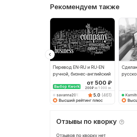
Рекомендуем также
Перевод EN-RU и RU-EN
Сделаю
ручной, бизнес-английский
русско
наобо
от 500
₽
Выбор Kwork
200
₽
за 1 000 зн.
5.0
(461)
savanna2013
Kamilt
Отзывы по кворку
Отзывов по кворку нет