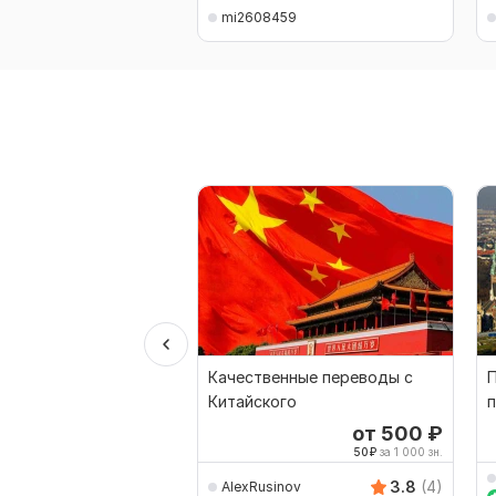
mi2608459
Качественные переводы с
П
Китайского
п
р
от 500
₽
50
₽
за 1 000 зн.
3.8
(4)
AlexRusinov