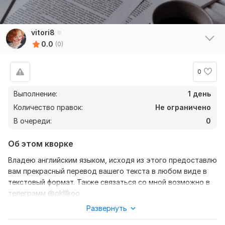
vitori8
0.0
(0)
0
Выполнение:
1 день
Количество правок:
Не ограничено
В очереди:
0
Об этом кворке
Владею английским языком, исходя из этого предоставлю
вам прекрасный перевод вашего текста в любом виде в
текстовый формат. Также связаться со мной возможно в
телеграмм @oklllkoo
Развернуть
Нужно для заказа:
Ожидаю от вас текст, желательно в формате документа,