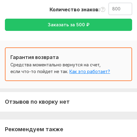
также уточнение моей работы, перевод с русского на
Количество знаков
английский, либо же с английского на русский
Тематика:
Красота и мода,
Кулинария,
Культура и
Заказать за
500
₽
искусство,
Отдых и развлечения,
Спорт
Язык перевода:
с Английского на Русский
с Русского на Английский
Гарантия возврата
Объем услуги в кворке:
800 знаков
Средства моментально вернутся на счет,
если что-то пойдет не так.
Как это работает?
Отзывов по кворку нет
Рекомендуем также