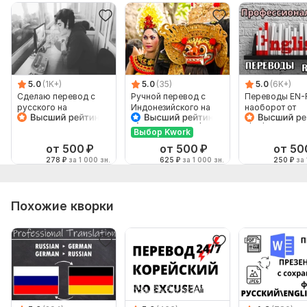
5.0
(1K+)
5.0
(35)
5.0
(6K+)
Сделаю перевод с
Ручной перевод с
Переводы EN-
русского на
Индонезийского на
наоборот от
английский и
Русский и наоборот
профессионал
наоборот
Выбор Kwork
от 500
₽
от 500
₽
от 50
278
₽
за 1 000 зн.
625
₽
за 1 000 зн.
250
₽
за 
Похожие кворки