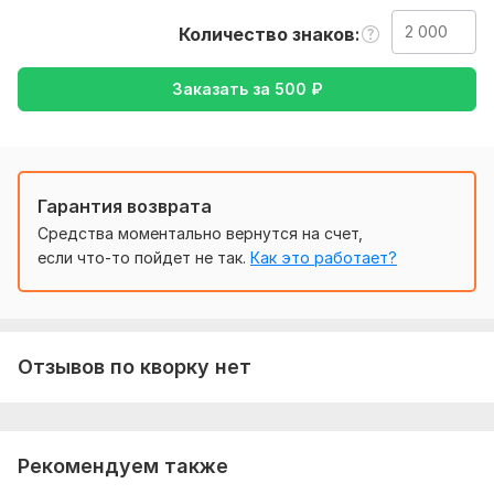
текстовым сообщением, а можете файлом. Так же я
ожидаю уточнение моей работы - перевод с английского
Количество знаков
на русский, либо наоборот.
Заказать за
500
₽
Тематика:
Культура и искусство,
Семья, дети,
Спорт,
Туризм и путешествия,
Хобби и увлечения
Язык перевода:
с Французского на Русский
Гарантия возврата
Объем услуги в кворке:
2 000 знаков
Средства моментально вернутся на счет,
если что-то пойдет не так.
Как это работает?
Отзывов по кворку нет
Рекомендуем также