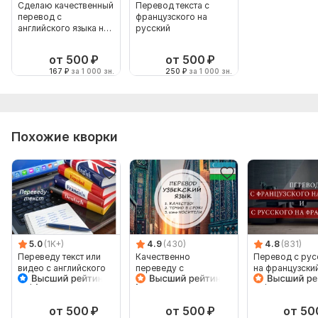
Сделаю качественный
Перевод текста с
перевод с
французского на
английского языка на
русский
русский
от 500
₽
от 500
₽
167
₽
за 1 000 зн.
250
₽
за 1 000 зн.
Похожие кворки
5.0
(1K+)
4.9
(430)
4.8
(831)
Переведу текст или
Качественно
Перевод с рус
видео с английского
переведу с
на французский
на русский и
узбекского и на
обратно
наоборот
узбекский
от 500
₽
от 500
₽
от 50