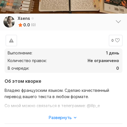
Xsens
0.0
(0)
0
Выполнение:
1 день
Количество правок:
Не ограничено
В очереди:
0
Об этом кворке
Владею французским языком. Сделаю качественный
перевод вашего текста в любом формате.
Со мной можно связаться в телеграмме: @lilp_e
Нужно для заказа:
Развернуть
Я ожидаю от вас текст. Вы можете прислать его