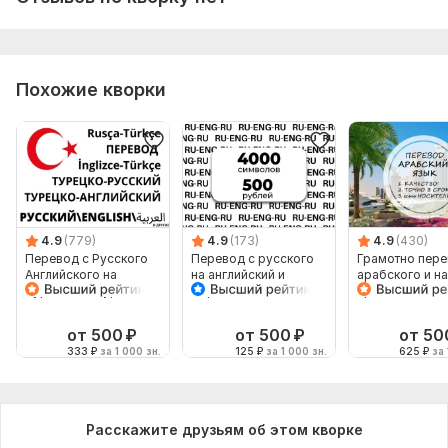
Язык перевода:
с Английского на Русский
с Русского на Английский
Похожие кворки
Объем услуги в кворке:
1 500 знаков
4.9
(779)
4.9
(173)
4.9
(430)
Перевод с Русского
Перевод с русского
Грамотно пере
Английского на
на английский и
арабского и на
Турецкий с Турецкого
обратно
арабский
от 500
₽
от 500
₽
от 50
333
₽
за 1 000 зн.
125
₽
за 1 000 зн.
625
₽
за 
Расскажите друзьям об этом кворке