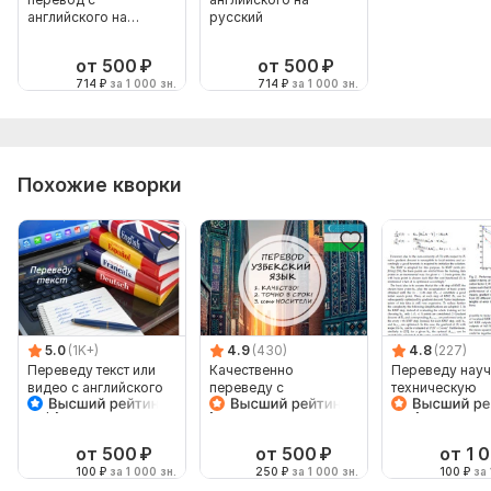
английского на
русский
русский
от 500
₽
от 500
₽
714
₽
за 1 000 зн.
714
₽
за 1 000 зн.
Похожие кворки
5.0
(1K+)
4.9
(430)
4.8
(227)
Переведу текст или
Качественно
Переведу науч
видео с английского
переведу с
техническую
на русский и
узбекского и на
документацию
наоборот
узбекский
английского на
русский
от 500
₽
от 500
₽
от 1 
100
₽
за 1 000 зн.
250
₽
за 1 000 зн.
100
₽
за 