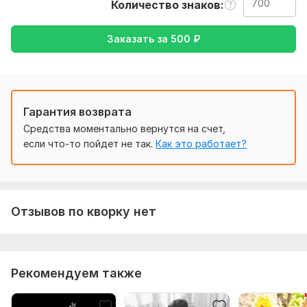
Количество знаков
Тематика:
Авто и мото,
Интернет и технологии,
Красота
и мода,
Финансы, банки,
Электроника, гаджеты
Заказать за
500
₽
Язык перевода:
с Английского на Русский
с Русского на Английский
Гарантия возврата
Объем услуги в кворке:
700 знаков
Средства моментально вернутся на счет,
если что-то пойдет не так.
Как это работает?
Отзывов по кворку нет
Рекомендуем также