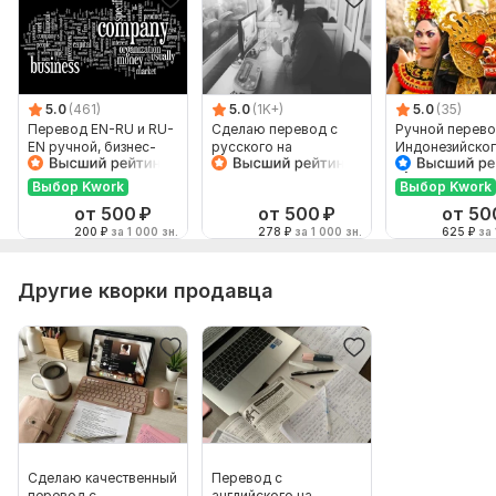
5.0
(461)
5.0
(1K+)
5.0
(35)
Перевод EN-RU и RU-
Сделаю перевод с
Ручной перево
EN ручной, бизнес-
русского на
Индонезийског
английский
английский и
Русский и нао
наоборот
Выбор Kwork
Выбор Kwork
от 500
₽
от 500
₽
от 50
200
₽
за 1 000 зн.
278
₽
за 1 000 зн.
625
₽
за 
Другие кворки продавца
Сделаю качественный
Перевод с
перевод с
английского на