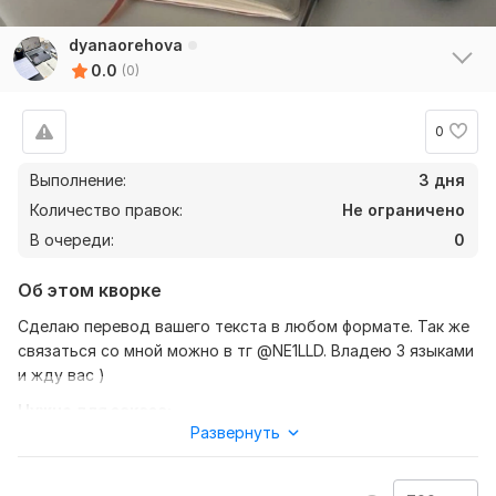
dyanaorehova
0.0
(0)
0
Выполнение:
3 дня
Количество правок:
Не ограничено
В очереди:
0
Об этом кворке
Сделаю перевод вашего текста в любом формате. Так же
связаться со мной можно в тг @NE1LLD. Владею 3 языками
и жду вас )
Нужно для заказа:
Развернуть
Ожидаю от вас текст, желательно в формате документа,
так же уточнение моей работы - перевод с английского на
русский, либо наоборот